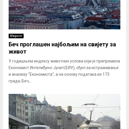
Magazin
Беч проглашен најбољим на свијету за
живот
У годишњем индексу животних услова који је припремила
Економист Интелиђенс Јунит(ЕИУ), ођел за истраживање
и анализу “Економиста“, а на основу података из 173
града, Беч,...