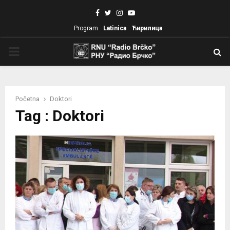
Facebook
Twitter
Instagram
Youtube
Program
Latinica
Ћирилица
PRIMARY
MENU
Početna
Doktori
Tag : Doktori