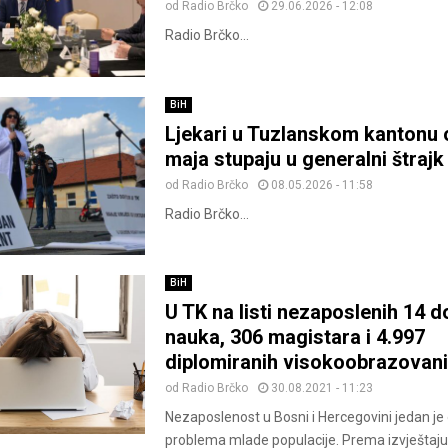
od
Radio Brčko
29.06.2026 - 12:08
Radio Brčko...
BiH
Ljekari u Tuzlanskom kantonu 
maja stupaju u generalni štrajk
od
Radio Brčko
08.05.2026 - 11:58
Radio Brčko...
BiH
U TK na listi nezaposlenih 14 d
nauka, 306 magistara i 4.997
diplomiranih visokoobrazovan
od
Radio Brčko
30.08.2021 - 11:23
Nezaposlenost u Bosni i Hercegovini jedan je
problema mlade populacije. Prema izvještaju