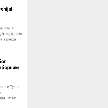
enijal
ić dao je
 hitnoj sjednici
a je pauza,
бог
изборним
нице и Тузле
а
кориштење