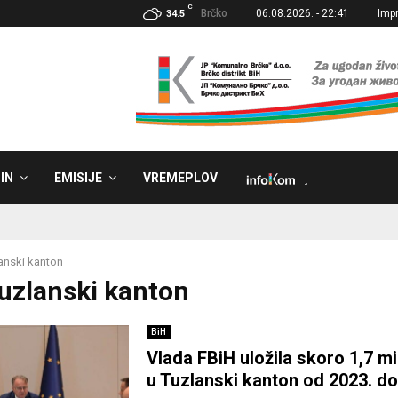
C
Brčko
06.08.2026. - 22:41
Imp
34.5
IN
EMISIJE
VREMEPLOV
˼
anski kanton
Tuzlanski kanton
BiH
Vlada FBiH uložila skoro 1,7 mi
u Tuzlanski kanton od 2023. d