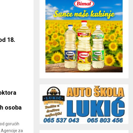
od 18.
oktora
ih osoba
 od gorućih
 Agencije za