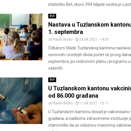
statistiku BiH, skoro 394 hiljade osoba je u pot
BiH
Nastava u Tuzlanskom kantonu
1. septembra
od
Radio Brčko
24.08.2021 - 14:07
Odlukom Vlade Tuzlanskog kantona nastava 
osnovnih i srednjih škola počet će prvog dan
septembra, po redovnom planu i programu uz
važećih...
BiH
U Tuzlanskom kantonu vakcini
od 86.000 građana
od
Radio Brčko
11.08.2021 - 15:11
U Tuzlanskom kantonu dosad je vakcinisano 
građana, a nadležne zdravstvene institucije 
stanovnike da se odazovu masovnoj vakcinacij