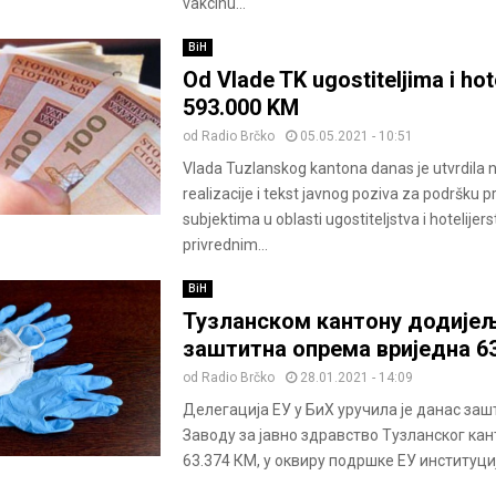
vakcinu...
BiH
Od Vlade TK ugostiteljima i hot
593.000 KM
od
Radio Brčko
05.05.2021 - 10:51
Vlada Tuzlanskog kantona danas je utvrdila 
realizacije i tekst javnog poziva za podršku 
subjektima u oblasti ugostiteljstva i hotelijers
privrednim...
BiH
Тузланском кантону додије
заштитна опрема вриједна 6
od
Radio Brčko
28.01.2021 - 14:09
Делегација ЕУ у БиХ уручила је данас за
Заводу за јавно здравство Тузланског кан
63.374 КМ, у оквиру подршке ЕУ институциј