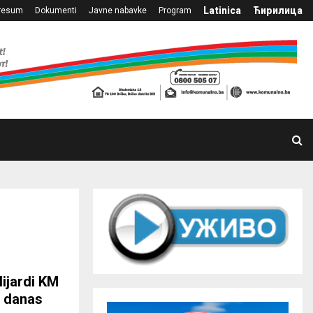
Latinica
Ћирилица
resum
Dokumenti
Javne nabavke
Program
lijardi KM
o danas