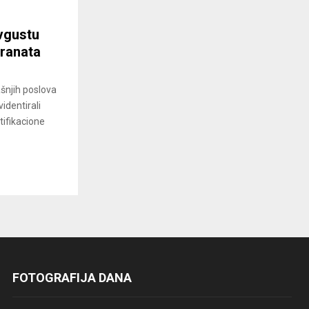
vgustu
granata
ašnjih poslova
identirali
tifikacione
FOTOGRAFIJA DANA