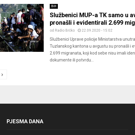
BiH
Službenici MUP-a TK samo u a
pronašli i evidentirali 2.699 mi
od
Radio Brčko
22.09.2020 - 15:02
Službenici Uprave policije Ministarstva unutr
Tuzlanskog kantona u avgustu su pronašli i ev
2.699 migranata, koji kod sebe nisu imali iden
dokumente ili potvrdu...
ion
PJESMA DANA