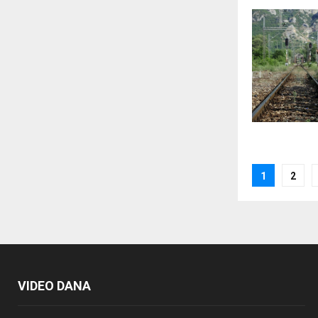
Posts
1
2
paginat
VIDEO DANA