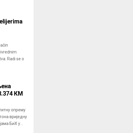
elijerima
način
privrednim
tva. Radi se o
љена
3.374 КМ
штитну опрему
тона вриједну
ама БиХ у...