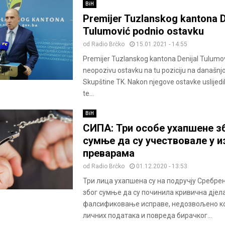
BiH
Premijer Tuzlanskog kantona D
Tulumović podnio ostavku
od
Radio Brčko
15.01.2021 - 14:55
Premijer Tuzlanskog kantona Denijal Tulumov
neopozivu ostavku na tu poziciju na današnjoj
Skupštine TK. Nakon njegove ostavke uslijedil
te...
BiH
СИПА: Три особе ухапшене з
сумње да су учествовале у 
преварама
od
Radio Brčko
01.12.2020 - 13:53
Три лица ухапшена су на подручју Сребре
због сумње да су починила кривична дјел
фалсификовање исправе, недозвољено 
личних података и повреда бирачког...