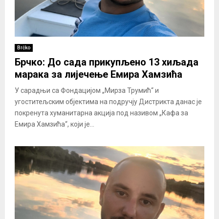
Brčko
Брчко: До сада прикупљено 13 хиљада
марака за лијечење Емира Хамзића
У сарадњи са Фондацијом „Мирза Трумић“ и
угоститељским објектима на подручју Дистрикта данас је
покренута хуманитарна акција под називом „Кафа за
Емира Хамзића“, који је...