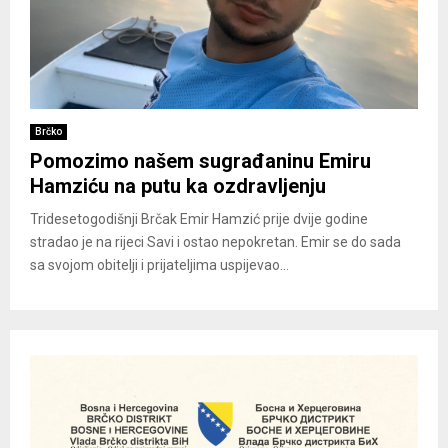
Brčko
Pomozimo našem sugrađaninu Emiru
Hamziću na putu ka ozdravljenju
Tridesetogodišnji Brčak Emir Hamzić prije dvije godine
stradao je na rijeci Savi i ostao nepokretan. Emir se do sada
sa svojom obitelji i prijateljima uspijevao...