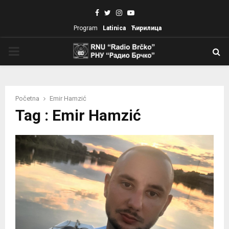
Facebook
Twitter
Instagram
Youtube
Program
Latinica
Ћирилица
PRIMARY
MENU
Početna
Emir Hamzić
Tag : Emir Hamzić