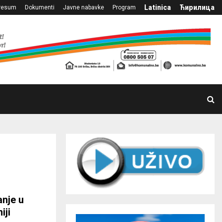
Latinica
Ћирилица
resum
Dokumenti
Javne nabavke
Program
anje u
iji