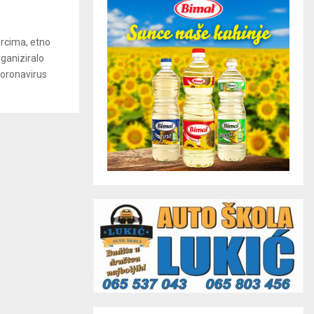
orcima, etno
ganiziralo
koronavirus