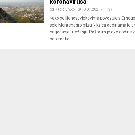
koronavirusa
od
Radio Brčko
10.01.2021 - 11:39
Kako se lijenost vjekovima povezuje s Crnog
selo Montenegro blizu Nikšića godinama je or
natjecanje u ležanju. Pošto im je ove godine 
poremetio...