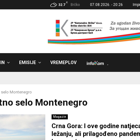
C
Brčko
07.08.2026. - 20:26
Imp
32.7
IN
EMISIJE
VREMEPLOV
˼
 selo Montenegro
Etno selo Montenegro
Magazin
Crna Gora: I ove godine natjec
ležanju, ali prilagođeno pandem