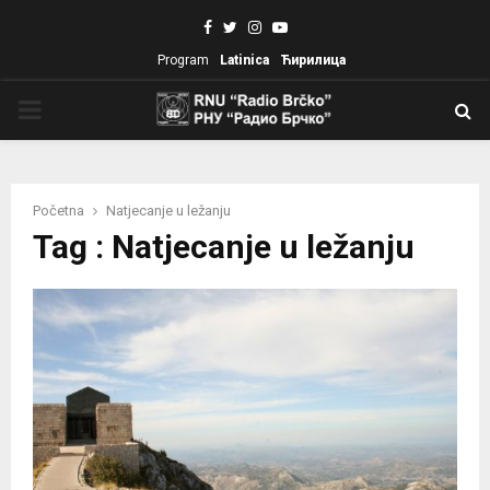
Facebook
Twitter
Instagram
Youtube
Program
Latinica
Ћирилица
PRIMARY
MENU
Početna
Natjecanje u ležanju
Tag : Natjecanje u ležanju