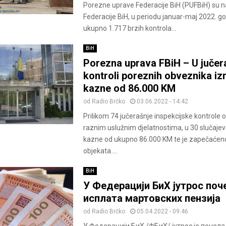
Porezne uprave Federacije BiH (PUFBiH) su n
Federacije BiH, u periodu januar-maj 2022. godi
ukupno 1.717 brzih kontrola...
BiH
Porezna uprava FBiH – U jučer
kontroli poreznih obveznika iz
kazne od 86.000 KM
od
Radio Brčko
03.06.2022 - 14:42
Prilikom 74 jučerašnje inspekcijske kontrole 
raznim uslužnim djelatnostima, u 30 slučajev
kazne od ukupno 86.000 KM te je zapečaćen
objekata....
BiH
У Федерацији БиХ јутрос поч
исплата мартовских пензија
od
Radio Brčko
05.04.2022 - 09:46
У Федерацији БиХ /ФБиХ/ јутрос је почела