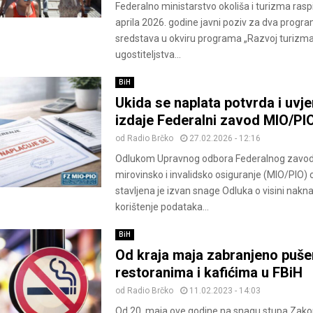
Federalno ministarstvo okoliša i turizma raspi
aprila 2026. godine javni poziv za dva progr
sredstava u okviru programa „Razvoj turizma
ugostiteljstva...
BiH
Ukida se naplata potvrda i uvje
izdaje Federalni zavod MIO/PI
od
Radio Brčko
27.02.2026 - 12:16
Odlukom Upravnog odbora Federalnog zavo
mirovinsko i invalidsko osiguranje (MIO/PIO) o
stavljena je izvan snage Odluka o visini nakn
korištenje podataka...
BiH
Od kraja maja zabranjeno puše
restoranima i kafićima u FBiH
od
Radio Brčko
11.02.2023 - 14:03
Od 20. maja ove godine na snagu stupa Zakon 