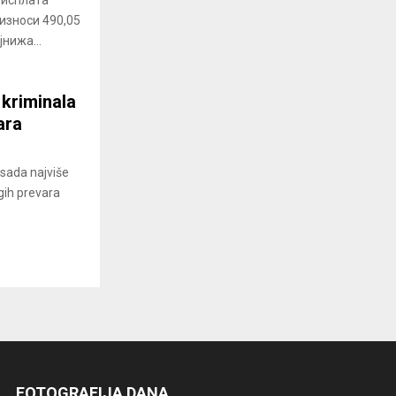
 износи 490,05
нижа...
 kriminala
ara
 sada najviše
ugih prevara
FOTOGRAFIJA DANA