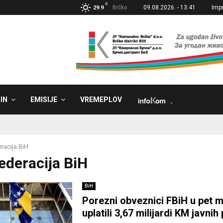
C
Brčko
09.08.2026. - 13:41
Imp
29.9
IN
EMISIJE
VREMEPLOV
˼
racija BiH
Federacija BiH
BiH
Porezni obveznici FBiH u pet m
uplatili 3,67 milijardi KM javnih