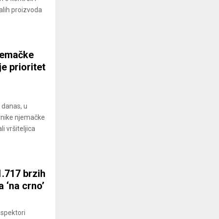
alih proizvoda
jemačke
e prioritet
e danas, u
avnike njemačke
 vršiteljica
1.717 brzih
a ‘na crno’
nspektori