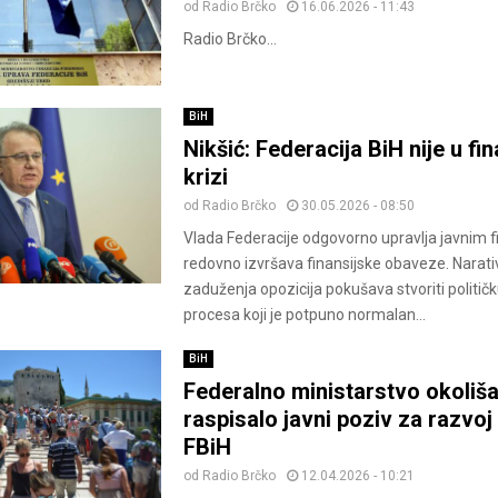
od
Radio Brčko
16.06.2026 - 11:43
Radio Brčko...
BiH
Nikšić: Federacija BiH nije u fi
krizi
od
Radio Brčko
30.05.2026 - 08:50
Vlada Federacije odgovorno upravlja javnim f
redovno izvršava finansijske obaveze. Narat
zaduženja opozicija pokušava stvoriti politič
procesa koji je potpuno normalan...
BiH
Federalno ministarstvo okoliša
raspisalo javni poziv za razvoj
FBiH
od
Radio Brčko
12.04.2026 - 10:21