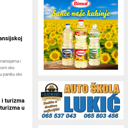
nansijskoj
inansijama i
ivom oko
ku paniku oko
 i turizma
 turizma u