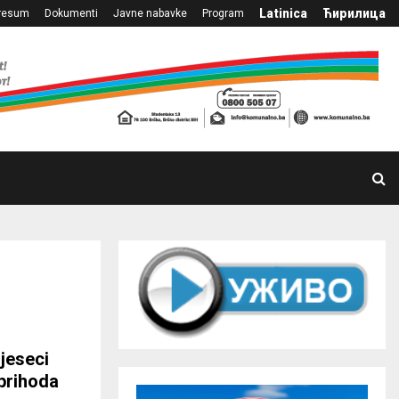
Latinica
Ћирилица
resum
Dokumenti
Javne nabavke
Program
jeseci
 prihoda