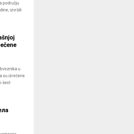
a području
ne, izvršili
ašnjoj
rečene
obveznika u
a su izrečene
o šest
ела
 исплата