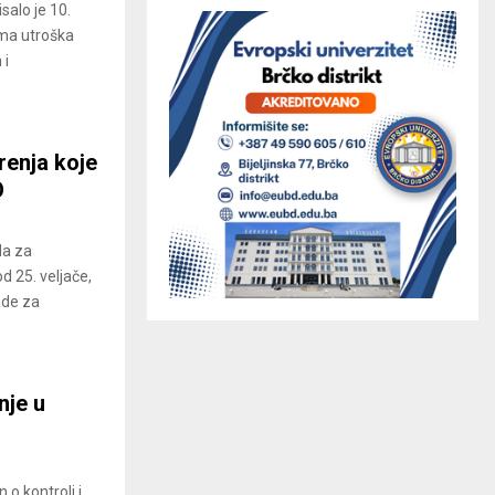
salo je 10.
ama utroška
 i
renja koje
O
da za
d 25. veljače,
ade za
nje u
o kontroli i