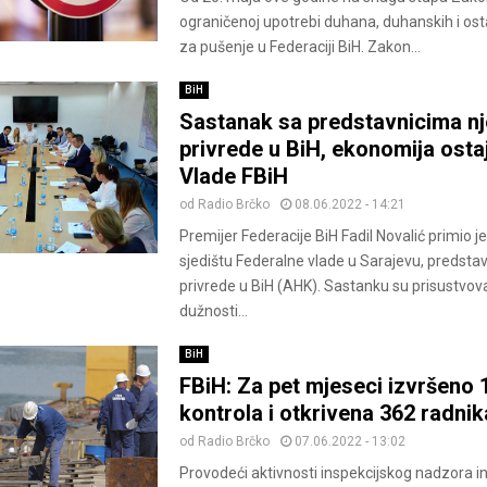
ograničenoj upotrebi duhana, duhanskih i ost
za pušenje u Federaciji BiH. Zakon...
BiH
Sastanak sa predstavnicima n
privrede u BiH, ekonomija ostaj
Vlade FBiH
od
Radio Brčko
08.06.2022 - 14:21
Premijer Federacije BiH Fadil Novalić primio j
sjedištu Federalne vlade u Sarajevu, predst
privrede u BiH (AHK). Sastanku su prisustvovali
dužnosti...
BiH
FBiH: Za pet mjeseci izvršeno 
kontrola i otkrivena 362 radnik
od
Radio Brčko
07.06.2022 - 13:02
Provodeći aktivnosti inspekcijskog nadzora i