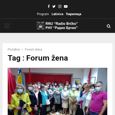
Facebook
Twitter
Instagram
Youtube
Program
Latinica
Ћирилица
PRIMARY
MENU
Početna
Forum žena
Tag : Forum žena