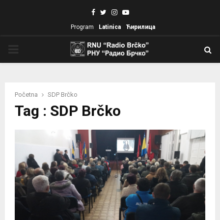
Facebook
Twitter
Instagram
Youtube
Program
Latinica
Ћирилица
PRIMARY
MENU
Početna
SDP Brčko
Tag : SDP Brčko