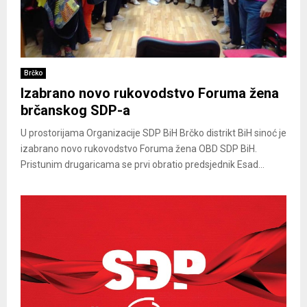
Brčko
Izabrano novo rukovodstvo Foruma žena
brčanskog SDP-a
U prostorijama Organizacije SDP BiH Brčko distrikt BiH sinoć je
izabrano novo rukovodstvo Foruma žena OBD SDP BiH.
Pristunim drugaricama se prvi obratio predsjednik Esad...