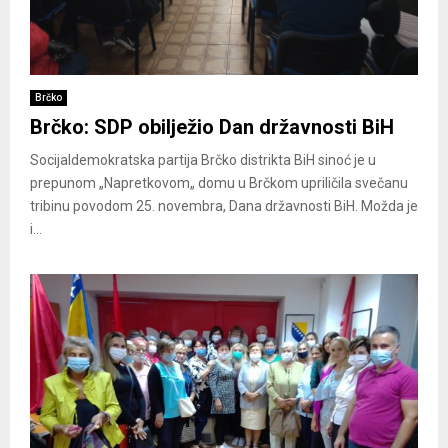
Brčko
Brčko: SDP obilježio Dan državnosti BiH
Socijaldemokratska partija Brčko distrikta BiH sinoć je u
prepunom „Napretkovom„ domu u Brčkom upriličila svečanu
tribinu povodom 25. novembra, Dana državnosti BiH. Možda je
i...