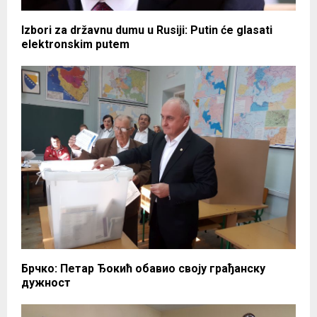
Izbori za državnu dumu u Rusiji: Putin će glasati
elektronskim putem
Брчко: Петар Ђокић обавио своју грађанску
дужност