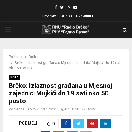
Facebook
Twitter
Instagram
Youtube
Program
Latinica
Ћирилица
PRIMARY
MENU
Početna
Brčko
Brčko: Izlaznost građana u Mjesnoj zajednici Mujkići do 19 sati
oko 50 posto
Brčko
Brčko: Izlaznost građana u Mjesnoj
zajednici Mujkići do 19 sati oko 50
posto
od
Sanita Jerković Ibrahimović
07.10.2018 - 18:49
PODIJELI
0