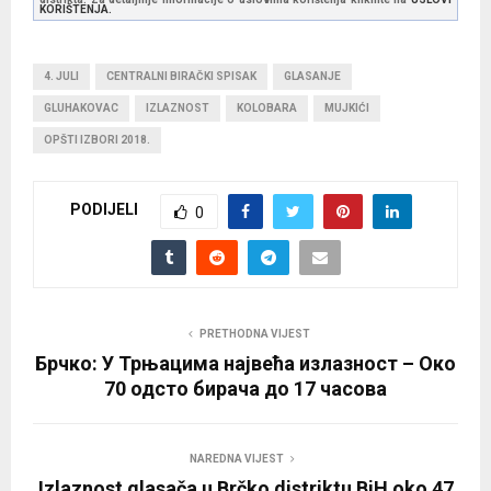
KORIŠTENJA.
4. JULI
CENTRALNI BIRAČKI SPISAK
GLASANJE
GLUHAKOVAC
IZLAZNOST
KOLOBARA
MUJKIĆI
OPŠTI IZBORI 2018.
PODIJELI
0
PRETHODNA VIJEST
Брчко: У Трњацима највећа излазност – Око
70 одсто бирача до 17 часова
NAREDNA VIJEST
Izlaznost glasača u Brčko distriktu BiH oko 47