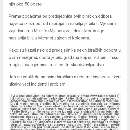
njih oko 50 posto.
Prema podacima od predsjednika ovih biračkih odbora,
najveća izlaznost od nabrojanih naselja je bila u Mjesnim
zajednicama Mujkići i Mjesnoj zajednici Ivici, dok je
najslabija bila u Mjesnoj zajednici Kolobara.
Kako su kazali neki od predsjednika nekih biračkih odbora u
ovim naseljima, dosta je bilo građana koji su vraćeni i nisu
mogli glasati jer nisu imali entitetsko državljanstvo.
Još su istakli da na ovim biračkim mjestima nisu zabilježeni
nikakvi veći incidenti i problemi.
Svi članci objavljeni na internet stranici Radija Brčko (www.radiobrcko.ba)
isključivo su vlasništvo redakcije. Radio Brčko dopušta ograničeno i
povremeno prenošenje članaka sa svoje internet stranice u drugim medijima.
Drugi mediji smiju prenijeti informacije iz pojedinih članaka sa Internet
stranice Radija Brčko (www.radiobrcko.ba) isključivo kao kratku vijest od
najviše četiri reda (300 slovnih znakova), uz obavezno navođenje izvora
(Radio Brčko), pri čemu su on-line izdanja dužna objaviti link na originalni
tekst na web stranicu radiobrcko.ba, ukoliko s uredništvom portala nije
postignut dogovor o drugačijim uslovima. Radio Brčko je odlučan u
nastojanju da zaštiti svoje intelektualno vlasništvo i rad svojih autora.
Ukoliko se bilo koji dio teksta ili informacija iz teksta objavljenog na internet
stranici www.radiobrcko.ba prenese suprotno ovim pravilima, protiv
prekršioca će biti pokrenut pravni postupak pred Osnovnim sudom Brčko
distrikta. Za detaljnije informacije o uslovima korištenja kliknite na
USLOVI