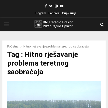
Facebook
Twitter
Instagram
Youtube
Program
Latinica
Ћирилица
PRIMARY
MENU
Početna
Hitno rješavanje problema teretnog saobraćaja
Tag : Hitno rješavanje
problema teretnog
saobraćaja