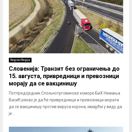
Region/Regija
Словенија: Транзит без ограничења до
15. августа, привредници и превозници
морају да се вакцинишу
Потпредсједник Спољнотрговинске коморе БиХ Немања
Васић рекао је да ће привредници и превозници морати
да се вакцинишу против вируса корона, имајући у виду да
је...