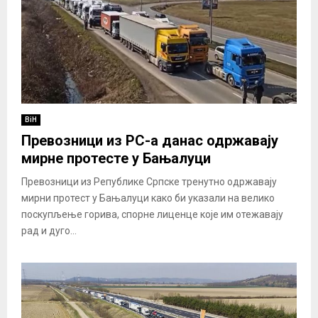
BiH
Превозници из РС-а данас одржавају
мирне протесте у Бањалуци
Превозници из Републике Српске тренутно одржавају
мирни протест у Бањалуци како би указали на велико
поскупљење горива, спорне лиценце које им отежавају
рад и дуго...