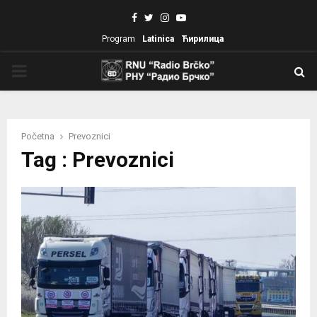
Facebook
Twitter
Instagram
Youtube
Program
Latinica
Ћирилица
PRIMARY
MENU
Početna
Prevoznici
Tag : Prevoznici