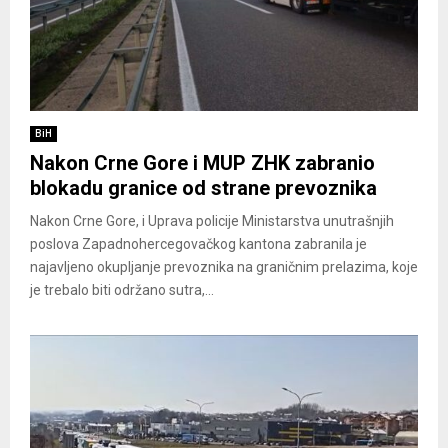
BiH
Nakon Crne Gore i MUP ZHK zabranio
blokadu granice od strane prevoznika
Nakon Crne Gore, i Uprava policije Ministarstva unutrašnjih
poslova Zapadnohercegovačkog kantona zabranila je
najavljeno okupljanje prevoznika na graničnim prelazima, koje
je trebalo biti održano sutra,...