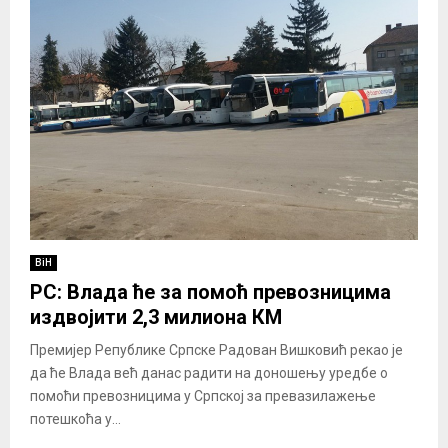
BiH
РС: Влада ће за помоћ превозницима
издвојити 2,3 милиона КМ
Премијер Републике Српске Радован Вишковић рекао је
да ће Влада већ данас радити на доношењу уредбе о
помоћи превозницима у Српској за превазилажење
потешкоћа у...