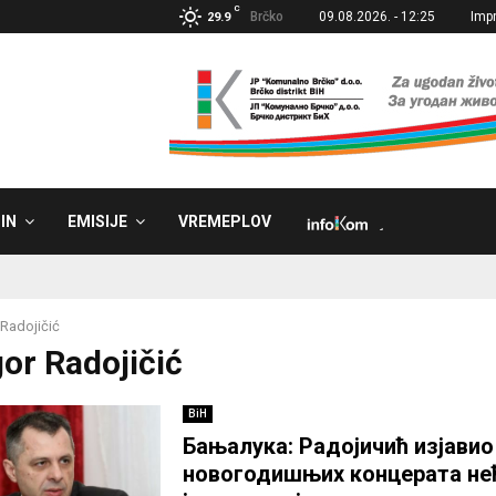
C
Brčko
09.08.2026. - 12:25
Imp
29.9
IN
EMISIJE
VREMEPLOV
˼
 Radojičić
gor Radojičić
BiH
Бањалука: Радојичић изјавио
новогодишњих концерата не