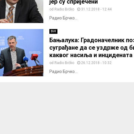
јер су спријечени
od
Radio Brčko
31.12.2018 - 12:44
Радио Брчко...
BiH
Бањалука: Градоначелник по
суграђане да се уздрже од б
каквог насиља и инцидената
od
Radio Brčko
26.12.2018 - 10:32
Радио Брчко...