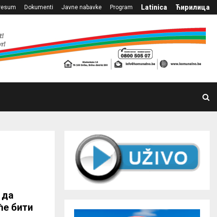
Latinica
Ћирилица
resum
Dokumenti
Javne nabavke
Program
 да
ће бити