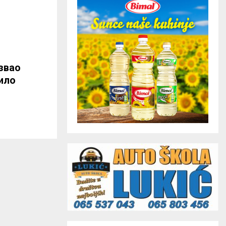
звао
ило