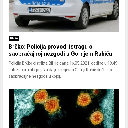
Brčko
Brčko: Policija provodi istragu o
saobraćajnoj nezgodi u Gornjem Rahiću
Policija Brčko distrikta BiH je dana 16.05.2021. godine u 19.49
sati zaprimiula prijavu da je u mjestu Gornji Rahić došlo do
saobraćajne nezgode u kojoj...