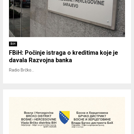
BiH
FBiH: Počinje istraga o kreditima koje je
davala Razvojna banka
Radio Brčko...