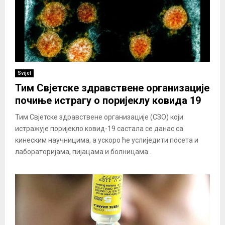
Svijet
Тим Свјетске здравствене организације
почиње истрагу о поријеклу ковида 19
Тим Свјетске здравствене организације (СЗО) који
истражује поријекло ковид-19 састала се данас са
кинеским научницима, а ускоро ће услиједити посета и
лабораторијама, пијацама и болницама...