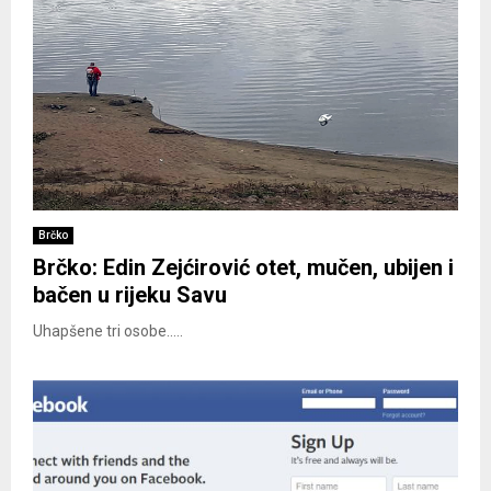
Brčko
Brčko: Edin Zejćirović otet, mučen, ubijen i
bačen u rijeku Savu
Uhapšene tri osobe.....