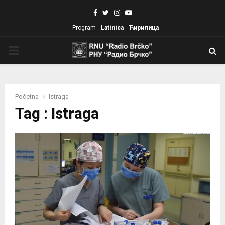
Facebook
Twitter
Instagram
Youtube
Program
Latinica
Ћирилица
PRIMARY
MENU
Početna
Istraga
Tag : Istraga