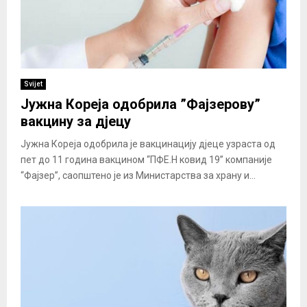
Svijet
Јужна Кореја одобрила ”Фајзерову”
вакцину за дјецу
Јужна Кореја одобрила је вакцинацију дјеце узраста од
пет до 11 година вакцином “ПФЕ.Н ковид 19” компаније
“Фајзер”, саопштено је из Министарства за храну и...