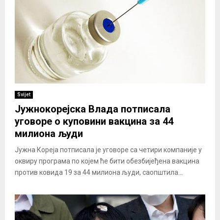
Svijet
Јужнокорејска Влада потписала
уговоре о куповини вакцина за 44
милиона људи
Јужна Кореја потписала је уговоре са четири компаније у
оквиру програма по којем ће бити обезбијеђена вакцина
против ковида 19 за 44 милиона људи, саопштила...