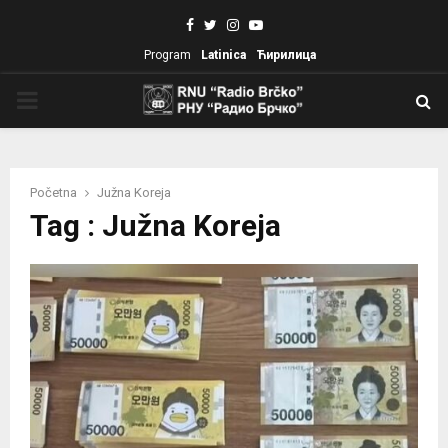
Facebook
Twitter
Instagram
Youtube
Program
Latinica
Ћирилица
PRIMARY
MENU
Početna
Južna Koreja
Tag : Južna Koreja