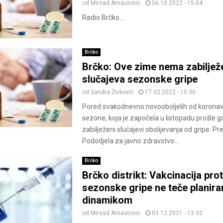
od
Mirsad Arnautović
06.10.2022 - 15:04
Radio Brčko...
Brčko
Brčko: Ove zime nema zabiljež
slučajeva sezonske gripe
od
Sandra Živković
17.02.2022 - 15:30
Pored svakodnevno novooboljelih od koronav
sezone, koja je započela u listopadu prošle g
zabilježeni slučajevi obolijevanja od gripe. Pr
Pododjela za javno zdravstvo...
Brčko
Brčko distrikt: Vakcinacija prot
sezonske gripe ne teče planir
dinamikom
od
Mirsad Arnautović
03.12.2021 - 13:32