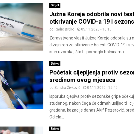
Svijet
Južna Koreja odobrila novi tes
otkrivanje COVID-a 19 i sezons
od
Radio Brčko
05.11.2020 - 10:15
Zdravstvene vlasti Južne Koreje odobrile su no
dizajniran za otkrivanje bolesti COVID-19 i se
istih uzoraka, što bi pomoglo bolnicama...
Brčko
Početak cijepljenja protiv sez
sredinom ovog mjeseca
od
Sandra Živković
04.11.2020 - 15:45
Isporuka cjepiva protiv sezonske gripe očekuj
studenog, nakon čega će odmah uslijediti i cij
građana, kazao je danas Akif Pezerović, pred
Odjela...
Brčko