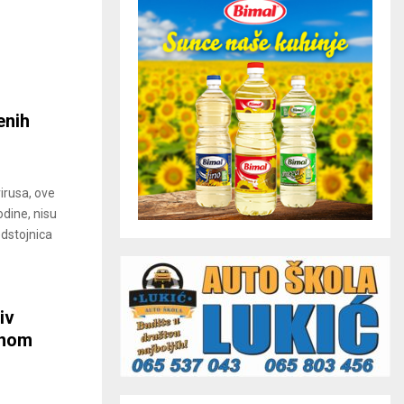
enih
irusa, ove
odine, nisu
edstojnica
iv
anom