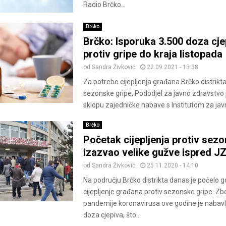
Radio Brčko...
Brčko
Brčko: Isporuka 3.500 doza cje
protiv gripe do kraja listopada
od
Sandra Živković
22.09.2021 - 13:38
Za potrebe cijepljenja građana Brčko distrikta
sezonske gripe, Pododjel za javno zdravstvo 
sklopu zajedničke nabave s Institutom za javn
Brčko
Početak cijepljenja protiv sez
izazvao velike gužve ispred J
od
Sandra Živković
25.11.2020 - 14:10
Na području Brčko distrikta danas je počelo g
cijepljenje građana protiv sezonske gripe. Z
pandemije koronavirusa ove godine je nabavl
doza cjepiva, što...