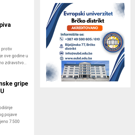
piva
 protiv
je ove godine u
o zdravstvo...
onske gripe
ZU
odišnje
bog pojave
jeno 7.500