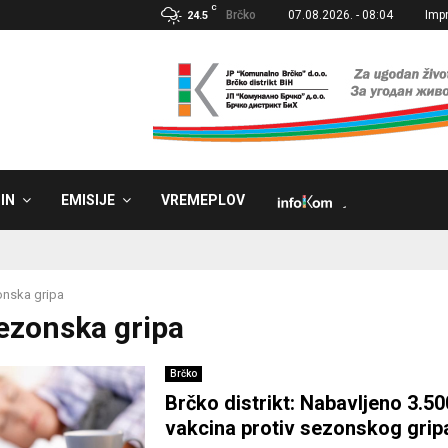
C
Brčko
07.08.2026. - 08:04
Imp
24.5
IN
EMISIJE
VREMEPLOV
˼
nska gripa
sezonska gripa
Brčko
Brčko distrikt: Nabavljeno 3.5
vakcina protiv sezonskog grip