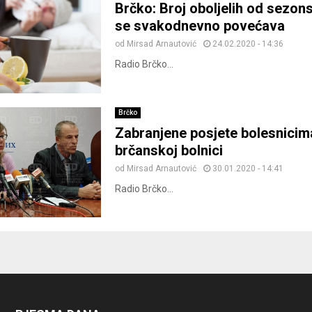
Brčko: Broj oboljelih od sezon
se svakodnevno povećava
od
Mirsad Arnautović
24.02.2020 - 14:36
Radio Brčko...
Brčko
Zabranjene posjete bolesnicim
brčanskoj bolnici
od
Mirsad Arnautović
30.01.2020 - 14:41
Radio Brčko...