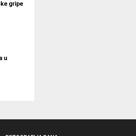
ske gripe
a u