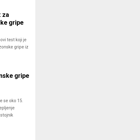
t za
ke gripe
vi test koji je
zonske gripe iz
onske gripe
e se oko 15.
epljenje
stojnik