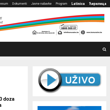
Latinica
Ћирилица
resum
Dokumenti
Javne nabavke
Program
00 doza
a