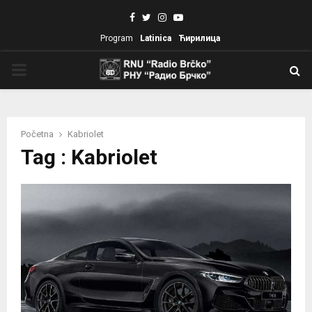
Facebook
Twitter
Instagram
Youtube
Program
Latinica
Ћирилица
PRIMARY
MENU
Početna
Kabriolet
Tag : Kabriolet