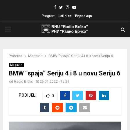
Facebook
Twitter
Instagram
Youtube
Program
Latinica
Ћирилица
PRIMARY
MENU
Početna
Magazin
BMW “spaja” Seriju 4 i 8 u novu Seriju 6
Magazin
BMW “spaja” Seriju 4 i 8 u novu Seriju 6
od
Radio Brčko
26.01.2022 - 15:29
PODIJELI
0