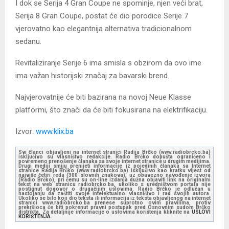
I dok se Serija 4 Gran Coupe ne spominje, njen veći brat,
Serija 8 Gran Coupe, postat će dio porodice Serije 7
vjerovatno kao elegantnija alternativa tradicionalnom
sedanu.
Revitaliziranje Serije 6 ima smisla s obzirom da ovo ime
ima važan historijski značaj za bavarski brend.
Najvjerovatnije će biti bazirana na novoj Neue Klasse
platformi, što znači da će biti fokusirana na elektrifikaciju.
Izvor:
www.klix.ba
Svi članci objavljeni na internet stranici Radija Brčko (www.radiobrcko.ba)
isključivo su vlasništvo redakcije. Radio Brčko dopušta ograničeno i
povremeno prenošenje članaka sa svoje internet stranice u drugim medijima.
Drugi mediji smiju prenijeti informacije iz pojedinih članaka sa Internet
stranice Radija Brčko (www.radiobrcko.ba) isključivo kao kratku vijest od
najviše četiri reda (300 slovnih znakova), uz obavezno navođenje izvora
(Radio Brčko), pri čemu su on-line izdanja dužna objaviti link na originalni
tekst na web stranicu radiobrcko.ba, ukoliko s uredništvom portala nije
postignut dogovor o drugačijim uslovima. Radio Brčko je odlučan u
nastojanju da zaštiti svoje intelektualno vlasništvo i rad svojih autora.
Ukoliko se bilo koji dio teksta ili informacija iz teksta objavljenog na internet
stranici www.radiobrcko.ba prenese suprotno ovim pravilima, protiv
prekršioca će biti pokrenut pravni postupak pred Osnovnim sudom Brčko
distrikta. Za detaljnije informacije o uslovima korištenja kliknite na
USLOVI
KORIŠTENJA.