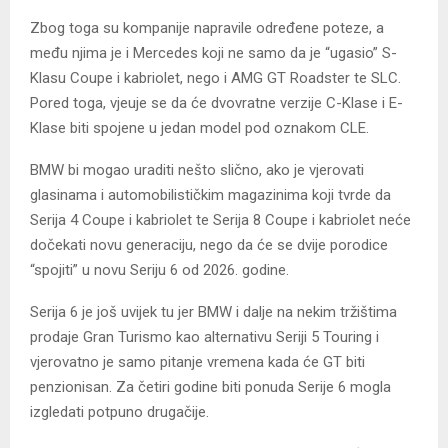
Zbog toga su kompanije napravile određene poteze, a
među njima je i Mercedes koji ne samo da je “ugasio” S-
Klasu Coupe i kabriolet, nego i AMG GT Roadster te SLC.
Pored toga, vjeuje se da će dvovratne verzije C-Klase i E-
Klase biti spojene u jedan model pod oznakom CLE.
BMW bi mogao uraditi nešto slično, ako je vjerovati
glasinama i automobilističkim magazinima koji tvrde da
Serija 4 Coupe i kabriolet te Serija 8 Coupe i kabriolet neće
dočekati novu generaciju, nego da će se dvije porodice
“spojiti” u novu Seriju 6 od 2026. godine.
Serija 6 je još uvijek tu jer BMW i dalje na nekim tržištima
prodaje Gran Turismo kao alternativu Seriji 5 Touring i
vjerovatno je samo pitanje vremena kada će GT biti
penzionisan. Za četiri godine biti ponuda Serije 6 mogla
izgledati potpuno drugačije.