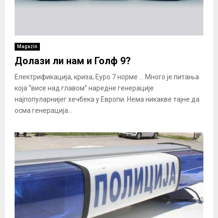
Magazin
Долази ли нам и Голф 9?
Електрификација, криза, Еуро 7 норме … Много је питања
која “висе над главом” наредне генерације
најпопуларнијег хечбека у Европи. Нема никакве тајне да
осма генерација...