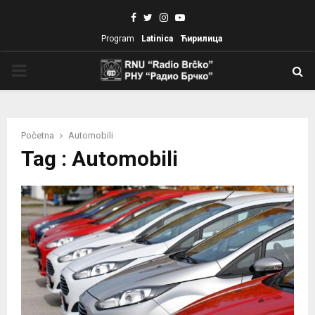
Facebook
Twitter
Instagram
Youtube
Program
Latinica
Ћирилица
PRIMARY
MENU
Početna
Automobili
Tag : Automobili