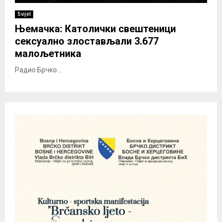
Svijet
Њемачка: Католички свештеници
сексуално злостављали 3.677
малољетника
Радио Брчко...