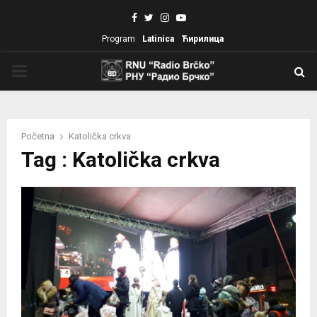
Facebook
Twitter
Instagram
Youtube
Program
Latinica
Ћирилица
PRIMARY
MENU
Početna
Katolička crkva
Tag : Katolička crkva