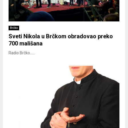
Brčko
Sveti Nikola u Brčkom obradovao preko
700 mališana
Radio Brčko......