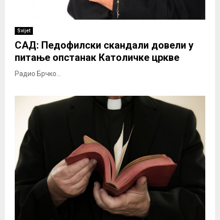
Svijet
САД: Педофилски скандали довели у
питање опстанак Католичке цркве
Радио Брчко...