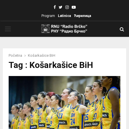
Facebook
Twitter
Instagram
Youtube
Program
Latinica
Ћирилица
PRIMARY
MENU
Početna
Košarkašice BiH
Tag : Košarkašice BiH