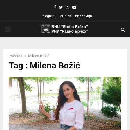
Facebook
Twitter
Instagram
Youtube
Program
Latinica
Ћирилица
PRIMARY
MENU
Početna
Milena Božić
Tag : Milena Božić