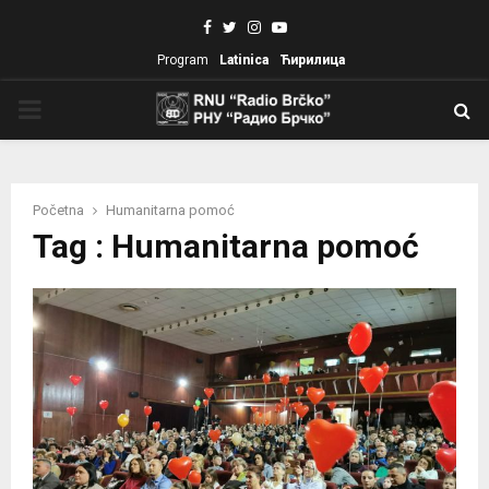
Facebook
Twitter
Instagram
Youtube
Program
Latinica
Ћирилица
PRIMARY
MENU
Početna
Humanitarna pomoć
Tag : Humanitarna pomoć