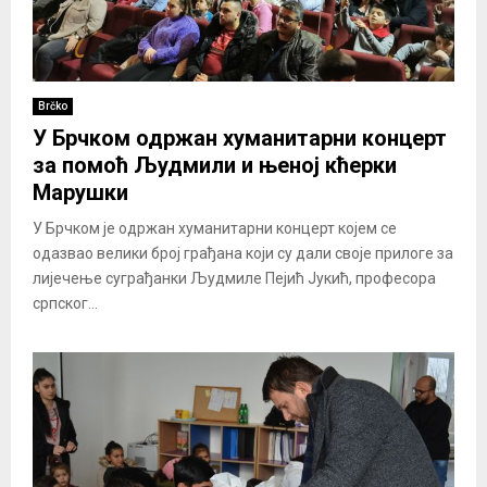
Brčko
У Брчком одржан хуманитарни концерт
за помоћ Људмили и њеној кћерки
Марушки
У Брчком је одржан хуманитарни концерт којем се
одазвао велики број грађана који су дали своје прилоге за
лијечење суграђанки Људмиле Пејић Јукић, професора
српског...