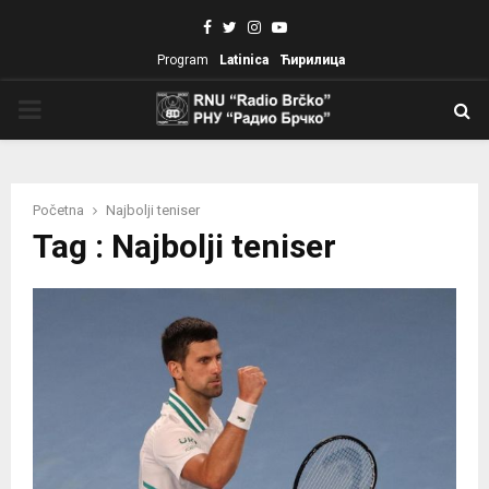
Facebook
Twitter
Instagram
Youtube
Program
Latinica
Ћирилица
PRIMARY
MENU
Početna
Najbolji teniser
Tag : Najbolji teniser