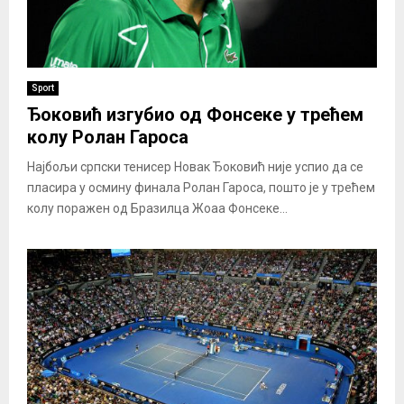
Sport
Ђоковић изгубио од Фонсеке у трећем
колу Ролан Гароса
Најбољи српски тенисер Новак Ђоковић није успио да се
пласира у осмину финала Ролан Гароса, пошто је у трећем
колу поражен од Бразилца Жоаа Фонсеке...