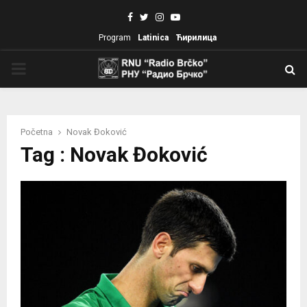
Facebook
Twitter
Instagram
Youtube
Program
Latinica
Ћирилица
PRIMARY
MENU
Početna
Novak Đoković
Tag : Novak Đoković