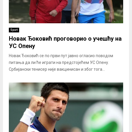
Sport
Новак Ђоковић проговорио о учешћу на
УС Опену
Новак Ђоковић се по први пут јавно огласио поводом
питања да ли ће играти на предстојећем УС Опену.
Србијански тенисер није вакцинисан и због тога...