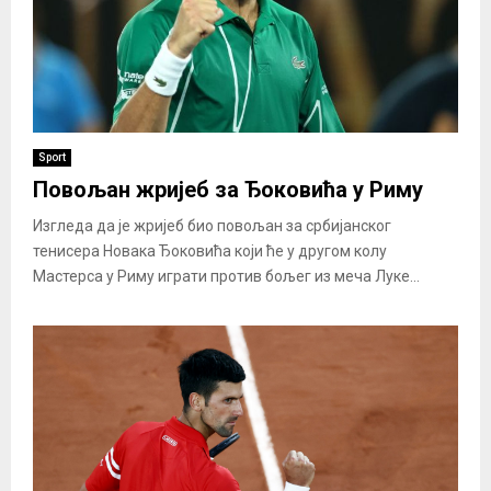
Sport
Повољан жријеб за Ђоковића у Риму
Изгледа да је жријеб био повољан за србијанског
тенисера Новака Ђоковића који ће у другом колу
Мастерса у Риму играти против бољег из меча Луке...