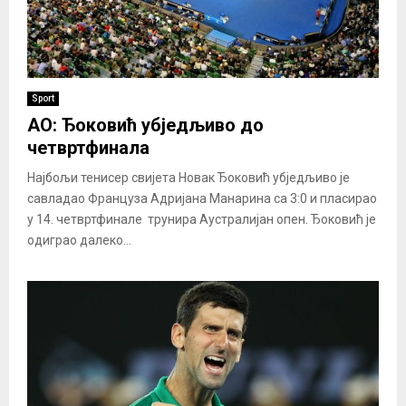
Sport
AO: Ђоковић убједљиво до
четвртфинала
Најбољи тенисер свијета Новак Ђоковић убједљиво је
савладао Француза Адријана Манарина са 3:0 и пласирао
у 14. четвртфинале трунира Аустралијан опен. Ђоковић је
одиграо далеко...