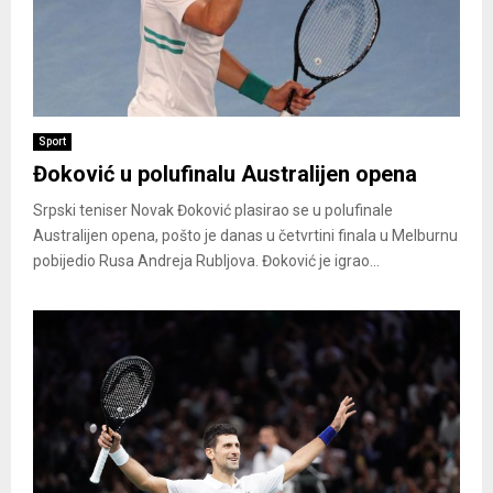
Sport
Đoković u polufinalu Australijen opena
Srpski teniser Novak Đoković plasirao se u polufinale
Australijen opena, pošto je danas u četvrtini finala u Melburnu
pobijedio Rusa Andreja Rubljova. Đoković je igrao...