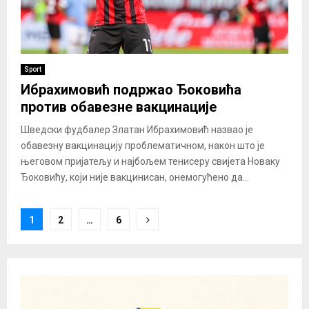
Sport
Ибрахимовић подржао Ђоковића
против обавезне вакцинације
Шведски фудбалер Златан Ибрахимовић назвао је
обавезну вакцинацију проблематичном, након што је
његовом пријатељу и најбољем тенисеру свијета Новаку
Ђоковићу, који није вакцинисан, онемогућено да...
Posts
1
2
…
6
pagination