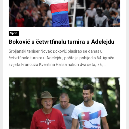
Sport
Đoković u četvrtfinalu turnira u Adelejdu
Srbijanski teniser Novak Đoković plasirao se danas u
četvrtfinale turnira u Adelejdu, pošto je pobijedio 64. igrača
svijeta Francuza Kventina Halisa nakon dva seta, 7:6,...