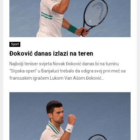
Sport
Đoković danas izlazi na teren
Najbolji teniser svijeta Novak Đoković danas bi na turniru
“Srpska open” u Banjaluci trebalo da odigra svoj prvi meč sa
francuskim igračem Lukom Van Ašom.Đoković...