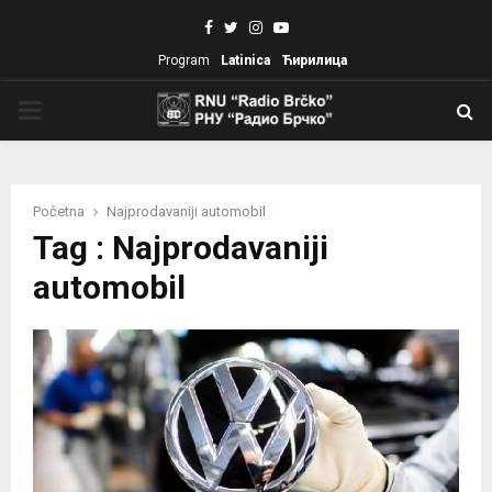
Facebook
Twitter
Instagram
Youtube
Program
Latinica
Ћирилица
PRIMARY
MENU
Početna
Najprodavaniji automobil
Tag : Najprodavaniji
automobil