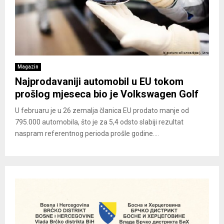
Magazin
Najprodavaniji automobil u EU tokom
prošlog mjeseca bio je Volkswagen Golf
U februaru je u 26 zemalja članica EU prodato manje od
795.000 automobila, što je za 5,4 odsto slabiji rezultat
naspram referentnog perioda prošle godine....