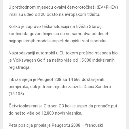
U prethodnom mjesecu ovakvi četvorotočkaši (EV+PHEV)
imali su udeo od 20 odsto na evropskom tržištu.
Koliko je zapravo teška situacija na tržištu Starog
kontinenta govori činjenica da su samo dva od deset
najpopularnijih modela uspjeli da upišu rast isporuka.
Najprodavaniji automobil u EU tokom prošlog mjeseca bio
je Volkswagen Golf sa nešto više od 15.000 indeksiranih
registracija.
Tik iza njega je Peugeot 208 sa 14.666 dostavljenih
primjeraka, dok je treće mjesto zauzela Dacia Sandero
(13.105).
Četvrtoplasirani je Citroen C3 koji je uspio da pronađe put
do nešto više od 12.800 novih vlasnika.
Peta pozicija pripala je Peugeotu 2008 – francuski