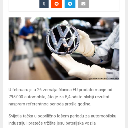
U februaru je u 26 zemalja članica EU prodato manje od
795.000 automobila, što je za 5,4 odsto slabiji rezultat
naspram referentnog perioda prošle godine.
Svijetla tačka u poprilično lošem periodu za automobilsku
industriju i prateće tržište jesu baterijska vozila.