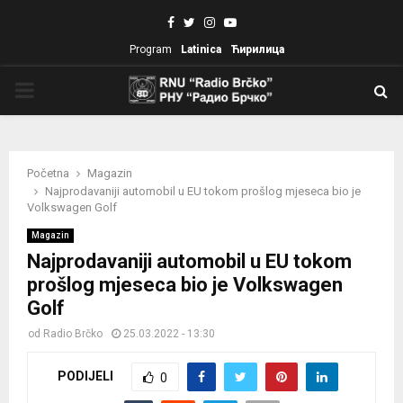
Facebook
Twitter
Instagram
Youtube
Program
Latinica
Ћирилица
PRIMARY
MENU
Početna
Magazin
Najprodavaniji automobil u EU tokom prošlog mjeseca bio je
Volkswagen Golf
Magazin
Najprodavaniji automobil u EU tokom
prošlog mjeseca bio je Volkswagen
Golf
od
Radio Brčko
25.03.2022 - 13:30
PODIJELI
0