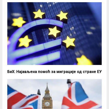
БиХ: Најављена помоћ за миграције од стране ЕУ