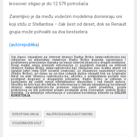
krosover stigao je do 12.579 potrošača.
Zanimljivo je da među vodećim modelima dominiraju oni
koji stižu iz Stellantisa – čak šest od deset, dok se Renault
grupa može pohvaliti sa dva bestselera.
(autorepublika
)
Svi članci objavljeni na internet stranici Radija Brčko (www.radiobrcko.ba)
isključivo su vlasništvo redakcije. Radio Brčko dopušta ograničeno i
povremeno prenošenje članaka sa svoje internet stranice u drugim medijima.
Drugi mediji smiju prenijeti informacije iz pojedinih članaka sa Internet
stranice Radija Brčko (www.radiobrcko.ba) isključivo kao kratku vijest od
najviše četiri reda (300 slovnih znakova), uz obavezno navođenje izvora
(Radio Brčko), pri čemu su on-line izdanja dužna objaviti link na originalni
tekst na web stranicu radiobrcko.ba, ukoliko s uredništvom portala nije
postignut dogovor o drugačijim uslovima. Radio Brčko je odlučan u
nastojanju da zaštiti svoje intelektualno vlasništvo i rad svojih autora.
Ukoliko se bilo koji dio teksta ili informacija iz teksta objavljenog na internet
stranici www.radiobrcko.ba prenese suprotno ovim pravilima, protiv
prekršioca će biti pokrenut pravni postupak pred Osnovnim sudom Brčko
distrikta. Za detaljnije informacije o uslovima korištenja kliknite na
USLOVI
KORIŠTENJA.
EVROPSKA UNIJA
NAJPRODAVANIJI AUTOMOBIL
VOLKSWAGEN GOLF