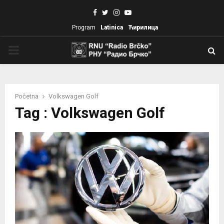
Facebook
Twitter
Instagram
Youtube
Program
Latinica
Ћирилица
PRIMARY
MENU
Početna
Volkswagen Golf
Tag : Volkswagen Golf