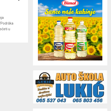
nja
 “Podrška
očeti u