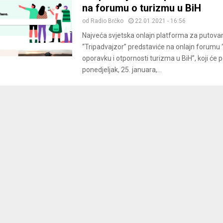
na forumu o turizmu u BiH
od
Radio Brčko
22.01.2021 - 16:56
Najveća svjetska onlajn platforma za putova
“Tripadvajzor” predstaviće na onlajn forumu
oporavku i otpornosti turizma u BiH”, koji će p
ponedjeljak, 25. januara,...