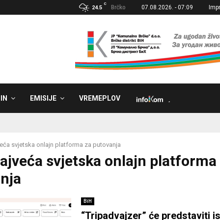
C
Brčko
07.08.2026. - 07:09
Imp
24.5
IN
EMISIJE
VREMEPLOV
˼
eća svjetska onlajn platforma za putovanja
Najveća svjetska onlajn platforma
nja
BiH
“Tripadvajzer” će predstaviti i