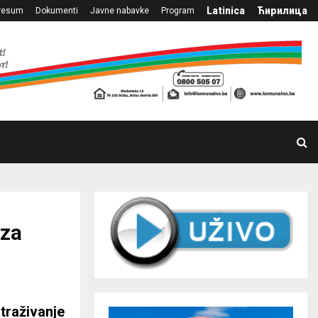
Latinica
Ћирилица
resum
Dokumenti
Javne nabavke
Program
 za
straživanje