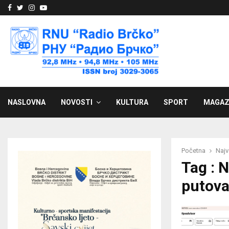
Facebook
Twitter
Instagram
Youtube
NASLOVNA
NOVOSTI
KULTURA
SPORT
MAGAZ
Početna
Najv
Tag : 
putova