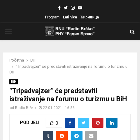
Facebook
Twitter
Instagram
Youtube
Program
Latinica
Ћирилица
PRIMARY
MENU
Početna
BiH
“Tripadvajzer” će predstaviti istraživanje na forumu o turizmu u
BiH
BiH
“Tripadvajzer” će predstaviti
istraživanje na forumu o turizmu u BiH
od
Radio Brčko
22.01.2021 - 16:56
PODIJELI
0