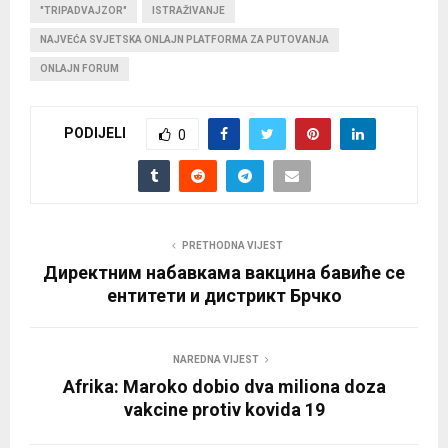
"TRIPADVAJZOR"
ISTRAŽIVANJE
NAJVEĆA SVJETSKA ONLAJN PLATFORMA ZA PUTOVANJA
ONLAJN FORUM
PODIJELI
0
PRETHODNA VIJEST
Директним набавкама вакцина бавиће се
ентитети и дистрикт Брчко
NAREDNA VIJEST
Afrika: Maroko dobio dva miliona doza
vakcine protiv kovida 19