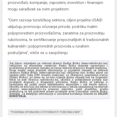
proizvođači, kompanije, zaposleni, investitori i finansijeri
mogu sarađivati sa ovim projektom.
“Osim razvoja turističkog sektora, ciljevi projekta USAID
uključuju promociju očuvanja prirode, podršku malim
poljoprivrednim proizvođačima, zanatima za proizvodnju
rukotvorina, te sertifikovanje prepoznatljivih ili tradicionalnih
kulinarskih i poljoprivrednih proizvoda u ruralnim
područjima”, ističe se u saopštenju.
Svi članci objavljeni na internet stranici Radija Brčko (www.radiobrcko.ba)
isključivo su vlasništvo redakcije. Radio Brčko dopušta ograničeno i
povremeno prenošenje članaka sa svoje internet stranice u drugim medijima.
Drugi mediji smiju prenijeti informacije iz pojedinih članaka sa Internet
stranice Radija Brčko (www.radiobrcko.ba) isključivo kao kratku vijest od
najviše četiri reda (300 slovnih znakova), uz obavezno navođenje izvora
(Radio Brčko), pri čemu su on-line izdanja dužna objaviti link na originalni
tekst na web stranicu radiobrcko.ba, ukoliko s uredništvom portala nije
postignut dogovor o drugačijim uslovima. Radio Brčko je odlučan u
nastojanju da zaštiti svoje intelektualno vlasništvo i rad svojih autora.
Ukoliko se bilo koji dio teksta ili informacija iz teksta objavljenog na internet
stranici www.radiobrcko.ba prenese suprotno ovim pravilima, protiv
prekršioca će biti pokrenut pravni postupak pred Osnovnim sudom Brčko
distrikta. Za detaljnije informacije o uslovima korištenja kliknite na
USLOVI
KORIŠTENJA.
"PODRŠKA OPORAVKU I OTPORNOSTI TURIZMA U BIH"