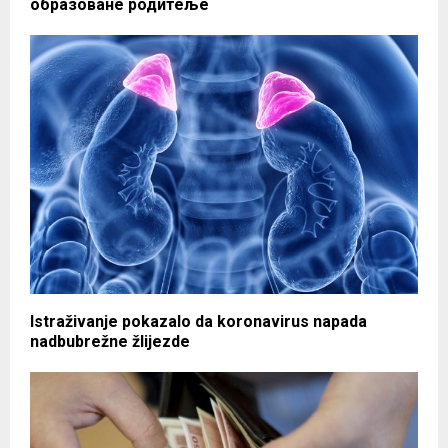
образоване родитеље
Istraživanje pokazalo da koronavirus napada
nadbubrežne žlijezde