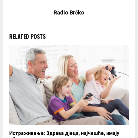
Radio Brčko
RELATED POSTS
Истраживање: Здрава дјеца, најчешће, имају