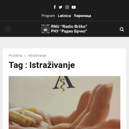
Facebook
Twitter
Instagram
Youtube
Program
Latinica
Ћирилица
PRIMARY
MENU
Početna
Istraživanje
Tag : Istraživanje