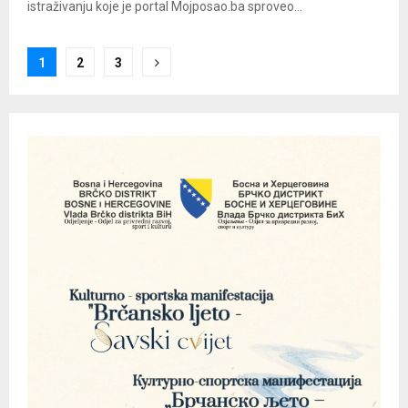
istraživanju koje je portal Mojposao.ba sproveo...
Posts
1
2
3
pagination