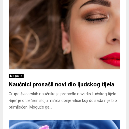
Magazin
Naučnici pronašli novi dio ljudskog tijela
Grupa švicarskih naučnika je pronašla novi dio ljudskog tijela.
Riječ je o trećem sloju mišića donje vilice koji do sada nije bio
primijećen. Moguće ga...