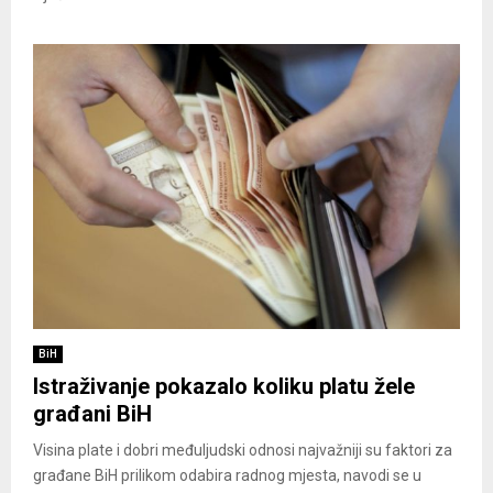
BiH
Istraživanje pokazalo koliku platu žele
građani BiH
Visina plate i dobri međuljudski odnosi najvažniji su faktori za
građane BiH prilikom odabira radnog mjesta, navodi se u