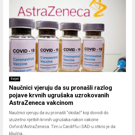
Svijet
Naučnici vjeruju da su pronašli razlog
pojave krvnih ugrušaka uzrokovanih
AstraZeneca vakcinom
Naučnici vjeruju da su pronašli “okidač” koji dovodi do
izuzetno rijetkih krvnih ugrušaka nakon vakcine
Oxford/AstraZeneca. Tim u Cardiffu i SAD-u otkrio je da
ključna...