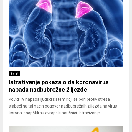
Svijet
Istraživanje pokazalo da koronavirus
napada nadbubrežne žlijezde
Kovid 19 napada ljudski sistem koji se bori protiv stresa,
slabeći na taj način odgovor nadbubrežnih žlijezda na virus
korona, saopštili su evropski naučnici. Istraživanje...