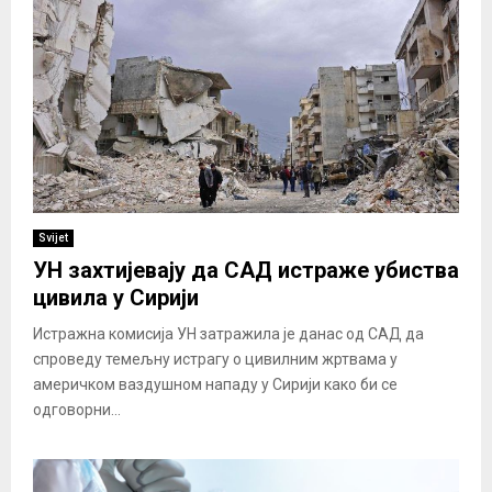
Svijet
УН захтијевају да САД истраже убиства
цивила у Сирији
Истражна комисија УН затражила је данас од САД да
спроведу темељну истрагу о цивилним жртвама у
америчком ваздушном нападу у Сирији како би се
одговорни...