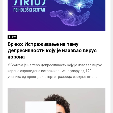
Brčko
Брчко: Истраживање на тему
депресивности коју је изазвао вирус
корона
У Брчком је на тему депресивности коју је изазвао вирус
корона спроведено истраживање на узору од 120
ученика од првог до четвртог разреда средње школе...