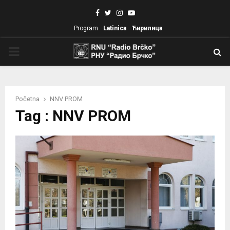
Facebook
Twitter
Instagram
Youtube
Program
Latinica
Ћирилица
PRIMARY
MENU
Početna
NNV PROM
Tag : NNV PROM