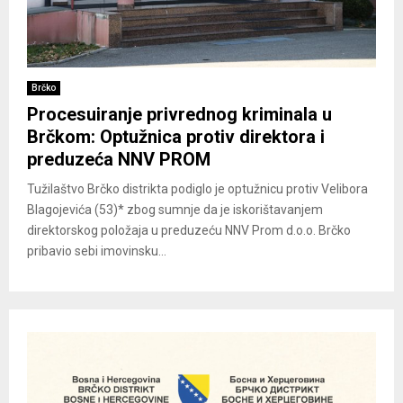
Brčko
Procesuiranje privrednog kriminala u
Brčkom: Optužnica protiv direktora i
preduzeća NNV PROM
Tužilaštvo Brčko distrikta podiglo je optužnicu protiv Velibora
Blagojevića (53)* zbog sumnje da je iskorištavanjem
direktorskog položaja u preduzeću NNV Prom d.o.o. Brčko
pribavio sebi imovinsku...