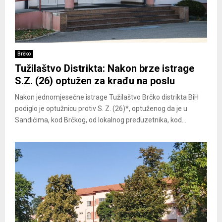
Brčko
Tužilaštvo Distrikta: Nakon brze istrage
S.Z. (26) optužen za krađu na poslu
Nakon jednomjesečne istrage Tužilaštvo Brčko distrikta BiH
podiglo je optužnicu protiv S. Z. (26)*, optuženog da je u
Sandićima, kod Brčkog, od lokalnog preduzetnika, kod...