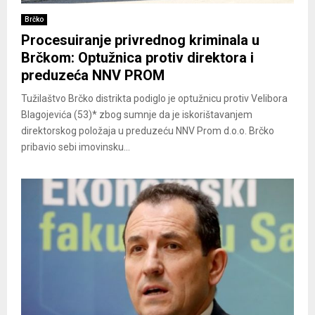
Brčko
Procesuiranje privrednog kriminala u
Brčkom: Optužnica protiv direktora i
preduzeća NNV PROM
Tužilaštvo Brčko distrikta podiglo je optužnicu protiv Velibora
Blagojevića (53)* zbog sumnje da je iskorištavanjem
direktorskog položaja u preduzeću NNV Prom d.o.o. Brčko
pribavio sebi imovinsku...