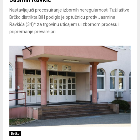
Nastavljajući procesuiranje izbornih neregularnosti Tužilaštvo
Brčko distrikta BiH podiglo je optužnicu protiv Jasmina
Ravkića (34)* za trgovinu uticajem u izbornom procesu i
pripremanje prevare pri...
Brčko