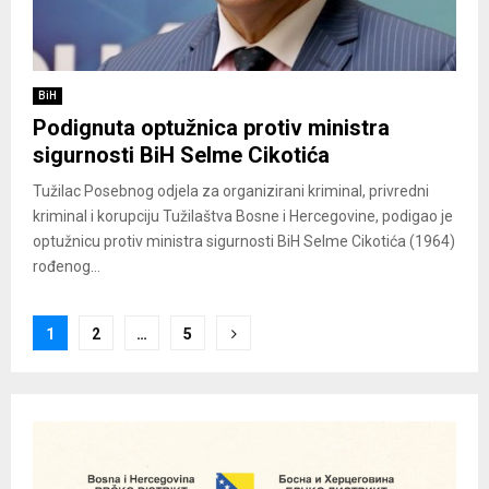
BiH
Podignuta optužnica protiv ministra
sigurnosti BiH Selme Cikotića
Tužilac Posebnog odjela za organizirani kriminal, privredni
kriminal i korupciju Tužilaštva Bosne i Hercegovine, podigao je
optužnicu protiv ministra sigurnosti BiH Selme Cikotića (1964)
rođenog...
Posts
1
2
…
5
pagination