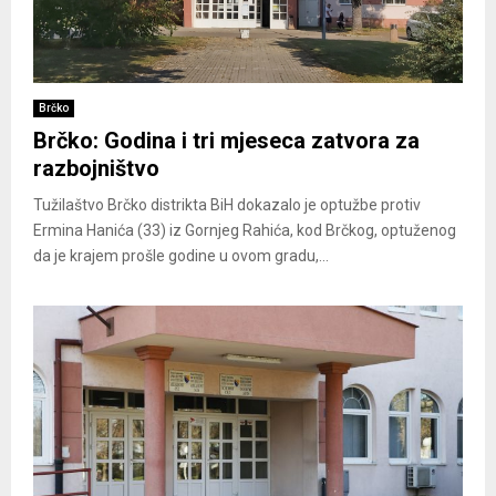
Brčko
Brčko: Godina i tri mjeseca zatvora za
razbojništvo
Tužilaštvo Brčko distrikta BiH dokazalo je optužbe protiv
Ermina Hanića (33) iz Gornjeg Rahića, kod Brčkog, optuženog
da je krajem prošle godine u ovom gradu,...