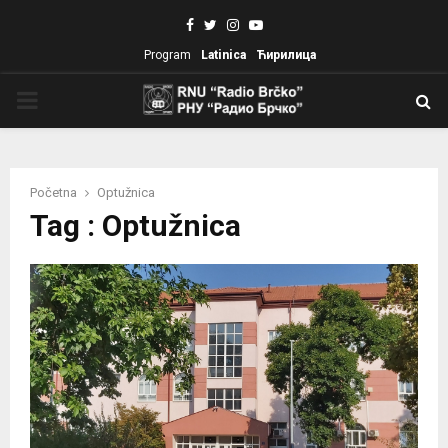
Facebook
Twitter
Instagram
Youtube
Program
Latinica
Ћирилица
PRIMARY
MENU
Početna
Optužnica
Tag : Optužnica