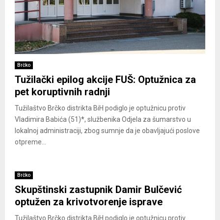
Brčko
Tužilački epilog akcije FUŠ: Optužnica za
pet koruptivnih radnji
Tužilaštvo Brčko distrikta BiH podiglo je optužnicu protiv
Vladimira Babića (51)*, službenika Odjela za šumarstvo u
lokalnoj administraciji, zbog sumnje da je obavljajući poslove
otpreme...
Brčko
Skupštinski zastupnik Damir Bulčević
optužen za krivotvorenje isprave
Tužilaštvo Brčko distrikta BiH podiglo je optužnicu protiv