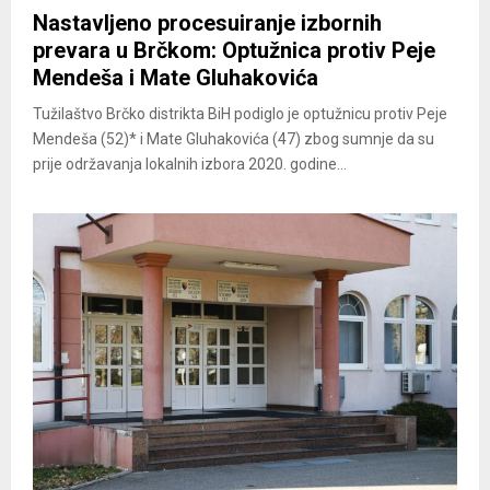
Nastavljeno procesuiranje izbornih
prevara u Brčkom: Optužnica protiv Peje
Mendeša i Mate Gluhakovića
Tužilaštvo Brčko distrikta BiH podiglo je optužnicu protiv Peje
Mendeša (52)* i Mate Gluhakovića (47) zbog sumnje da su
prije održavanja lokalnih izbora 2020. godine...