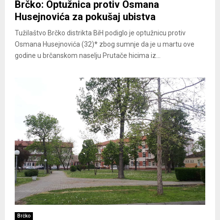
Brčko: Optužnica protiv Osmana
Husejnovića za pokušaj ubistva
Tužilaštvo Brčko distrikta BiH podiglo je optužnicu protiv
Osmana Husejnovića (32)* zbog sumnje da je u martu ove
godine u brčanskom naselju Prutače hicima iz...
Brčko