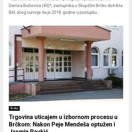
Damira Bulčevića (40)*, zastupnika u Skupštini Brčko distrikta
BiH, zbog sumnje da je 2018. godine u postupku...
Brčko
Trgovina uticajem u izbornom procesu u
Brčkom: Nakon Peje Mendeša optužen i
Jasmin Ravkić