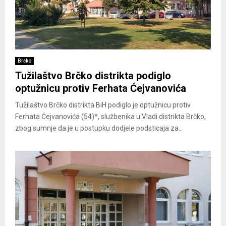
Brčko
Tužilaštvo Brčko distrikta podiglo
optužnicu protiv Ferhata Ćejvanovića
Tužilaštvo Brčko distrikta BiH podiglo je optužnicu protiv
Ferhata Ćejvanovića (54)*, službenika u Vladi distrikta Brčko,
zbog sumnje da je u postupku dodjele podsticaja za...