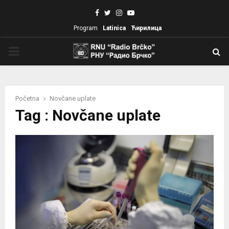
Facebook
Twitter
Instagram
Youtube
Program
Latinica
Ћирилица
PRIMARY
MENU
Početna
Novčane uplate
Tag : Novčane uplate