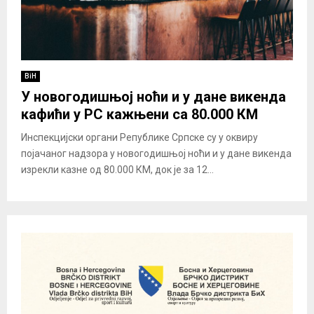
BiH
У новогодишњој ноћи и у дане викенда
кафићи у РС кажњени са 80.000 КМ
Инспекцијски органи Републике Српске су у оквиру
појачаног надзора у новогодишњој ноћи и у дане викенда
изрекли казне од 80.000 КМ, док је за 12...