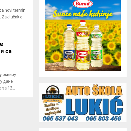
pa novi termin
. Zaključak o
е
и са
у оквиру
 у дане
за 12...