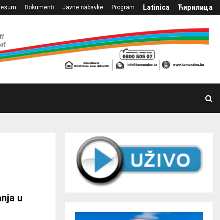
Latinica
Ћирилица
resum
Dokumenti
Javne nabavke
Program
nja u