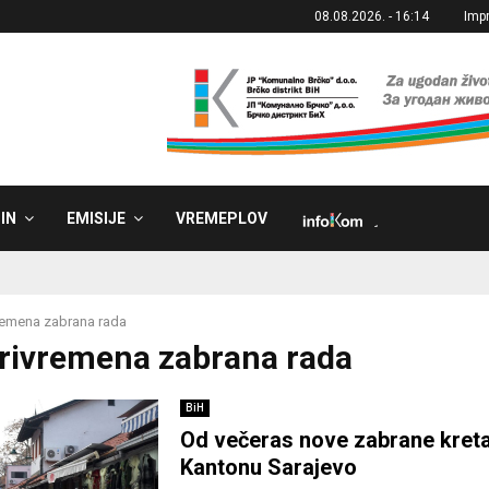
08.08.2026. - 16:14
Imp
IN
EMISIJE
VREMEPLOV
˼
remena zabrana rada
Privremena zabrana rada
BiH
Od večeras nove zabrane kreta
Kantonu Sarajevo