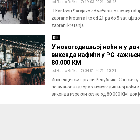
od
Radio Brčko
19.03.2021 - 08:45
U Kantonu Sarajevo od večeras na snagu stu
zabrane kretanja i to od 21 pa do 5 sati ujutro
zabrani kretanja...
BiH
У новогодишњој ноћи и у дан
викенда кафићи у РС кажњен
80.000 КМ
od
Radio Brčko
04.01.2021 - 13:21
Инспекцијски органи Републике Српске су 
појачаног надзора у новогодишњој ноћи и
викенда изрекли казне од 80.000 КМ, док је 