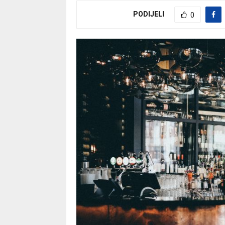
PODIJELI
0