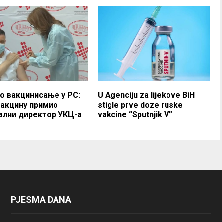
о вакцинисање у РС:
U Agenciju za lijekove BiH
вакцину примио
stigle prve doze ruske
ални директор УКЦ-а
vakcine “Sputnjik V”
PJESMA DANA