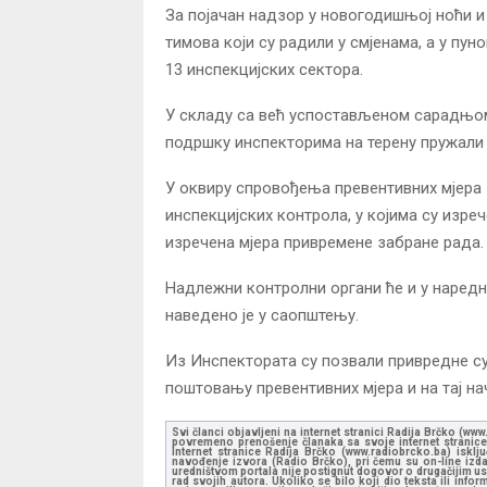
За појачан надзор у новогодишњој ноћи и
тимова који су радили у смјенама, а у пу
13 инспекцијских сектора.
У складу са већ успостављеном сарадњо
подршку инспекторима на терену пружали 
У оквиру спровођења превентивних мјера 
инспекцијских контрола, у којима су изреч
изречена мјера привремене забране рада.
Надлежни контролни органи ће и у наредн
наведено је у саопштењу.
Из Инспектората су позвали привредне су
поштовању превентивних мјера и на тај на
Svi članci objavljeni na internet stranici Radija Brčko (w
povremeno prenošenje članaka sa svoje internet stranice 
Internet stranice Radija Brčko (www.radiobrcko.ba) isklj
navođenje izvora (Radio Brčko), pri čemu su on-line izdan
uredništvom portala nije postignut dogovor o drugačijim usl
rad svojih autora. Ukoliko se bilo koji dio teksta ili inf