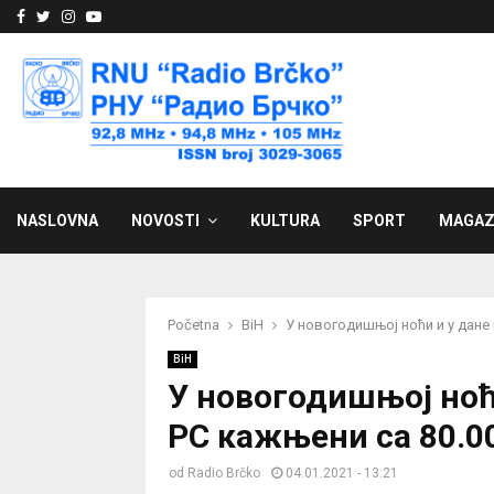
Facebook
Twitter
Instagram
Youtube
NASLOVNA
NOVOSTI
KULTURA
SPORT
MAGAZ
Početna
BiH
У новогодишњој ноћи и у дане
BiH
У новогодишњој ноћ
РС кажњени са 80.0
od
Radio Brčko
04.01.2021 - 13:21