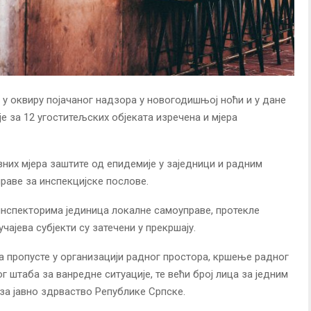
 у оквиру појачаног надзора у новогодишњој ноћи и у дане
је за 12 угоститељских објеката изречена и мјера
них мјера заштите од епидемије у заједници и радним
раве за инспекцијске послове.
инспекторима јединица локалне самоуправе, протекле
чајева субјекти су затечени у прекршају.
а пропусте у организацији радног простора, кршење радног
 штаба за ванредне ситуације, те већи број лица за једним
за јавно здрваство Републике Српске.