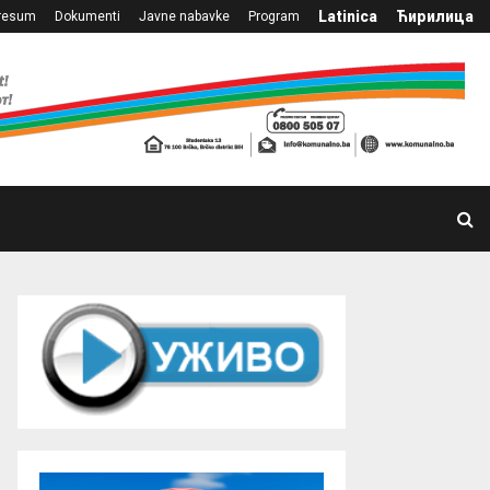
Latinica
Ћирилица
resum
Dokumenti
Javne nabavke
Program