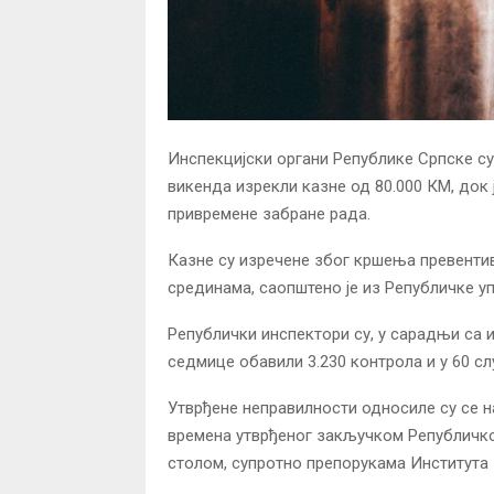
Инспекцијски органи Републике Српске су
викенда изрекли казне од 80.000 КМ, док 
привремене забране рада.
Казне су изречене због кршења превентив
срединама, саопштено је из Републичке уп
Републички инспектори су, у сарадњи са 
седмице обавили 3.230 контрола и у 60 слу
Утврђене неправилности односиле су се н
времена утврђеног закључком Републичког
столом, супротно препорукама Института 