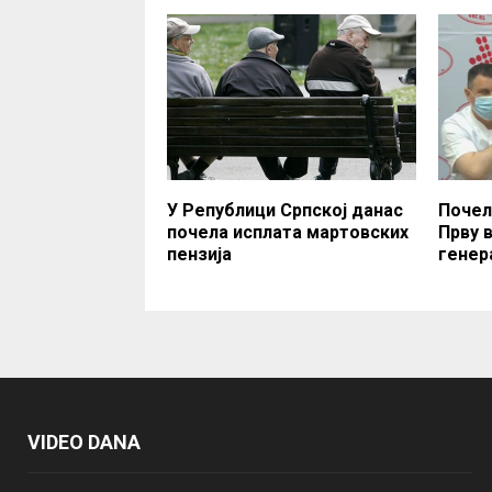
У Републици Српској данас
Почел
почела исплата мартовских
Прву 
пензија
генер
VIDEO DANA