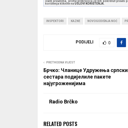
ovim pravilima, protiv prekršioca će biti pokrenut pravni
korištenja kliknite na
USLOVI KORIŠTENJA.
INSPEKTORI
KAZNE
NOVOGODIŠNJA NOĆ
P
PODIJELI
0
PRETHODNA VIJEST
Брчко: Чланице Удружења српски
сестара подијелиле пакете
најугроженијима
Radio Brčko
RELATED POSTS