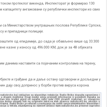
 током протеклог викенда, Инспекторат је формирао 130
ном капацитету ангажовани су републички инспектори из свих
м са Министарством унутрашњих послова Републике Српске,
су и припадници полиције.
заштите од епидемије, до сада је обављено више од 33.300
ене казне у износу од 496.000 КМ, док је за 48 објеката
им данима наставити са појачаним контролама на терену,
бјекте и грађане да и даље остану одговорни и досљедни у
чин дају свој допринос у борби против вируса корона.
ww.radiobrcko.ba) isključivo su vlasništvo redakcije. Radio Brčko dopušta ograničeno i
u drugim medijima. Drugi mediji smiju prenijeti informacije iz pojedinih članaka sa
učivo kao kratku vijest od najviše četiri reda (300 slovnih znakova), uz obavezno
ja dužna objaviti link na originalni tekst na web stranicu radiobrcko.ba, ukoliko s
ovima. Radio Brčko je odlučan u nastojanju da zaštiti svoje intelektualno vlasništvo i
ormacija iz teksta objavljenog na internet stranici www.radiobrcko.ba prenese suprotno