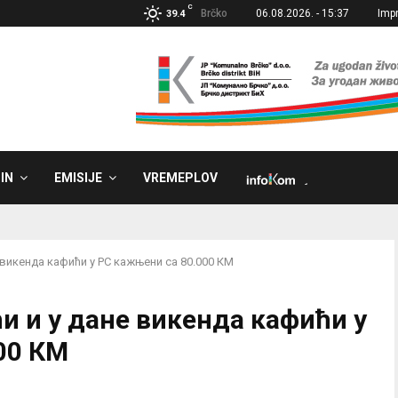
C
Brčko
06.08.2026. - 15:37
Imp
39.4
IN
EMISIJE
VREMEPLOV
˼
 викенда кафићи у РС кажњени са 80.000 КМ
и и у дане викенда кафићи у
00 КМ