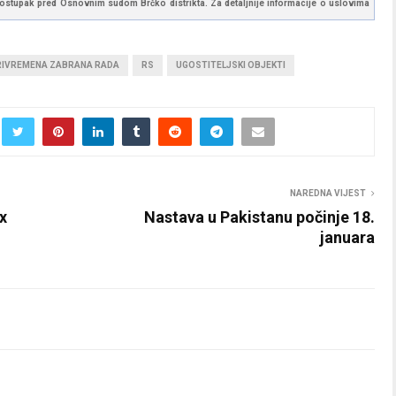
 postupak pred Osnovnim sudom Brčko distrikta. Za detaljnije informacije o uslovima
RIVREMENA ZABRANA RADA
RS
UGOSTITELJSKI OBJEKTI
NAREDNA VIJEST
х
Nastava u Pakistanu počinje 18.
januara