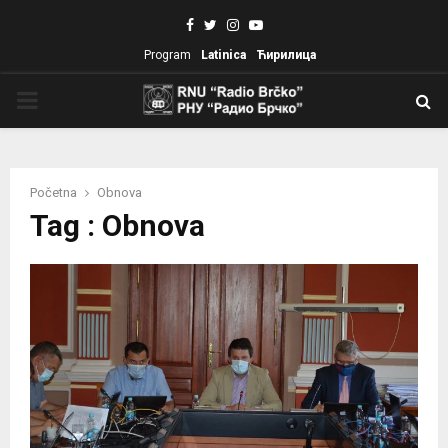
Facebook
Twitter
Instagram
Youtube
Program
Latinica
Ћирилица
PRIMARY
MENU
Početna
Obnova
Tag : Obnova