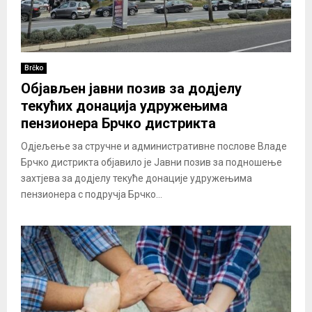
Brčko
Објављен јавни позив за додјелу
текућих донација удружењима
пензионера Брчко дистрикта
Одјељење за стручне и административне послове Владе
Брчко дистрикта објавило је Јавни позив за подношење
захтјева за додјелу текуће донације удружењима
пензионера с подручја Брчко...