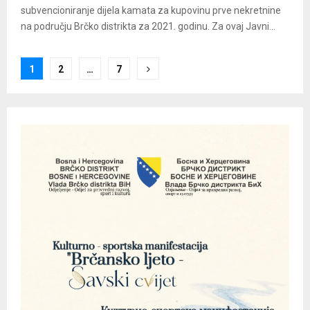
subvencioniranje dijela kamata za kupovinu prve nekretnine
na području Brčko distrikta za 2021. godinu. Za ovaj Javni...
Posts
1
2
…
7
pagination