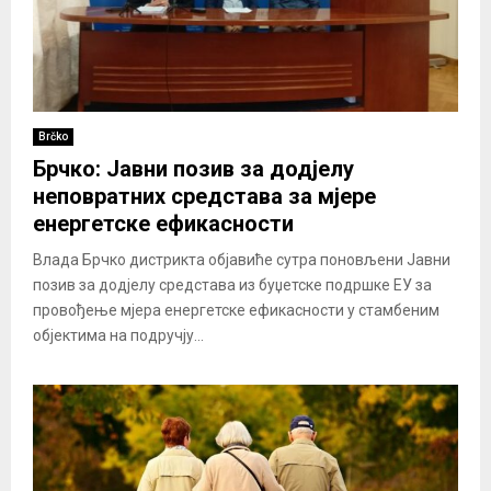
Brčko
Брчко: Јавни позив за додјелу
неповратних средстава за мјере
енергетске ефикасности
Влада Брчко дистрикта објавиће сутра поновљени Јавни
позив за додјелу средстава из буџетске подршке ЕУ за
провођење мјера енергетске ефикасности у стамбеним
објектима на подручју...