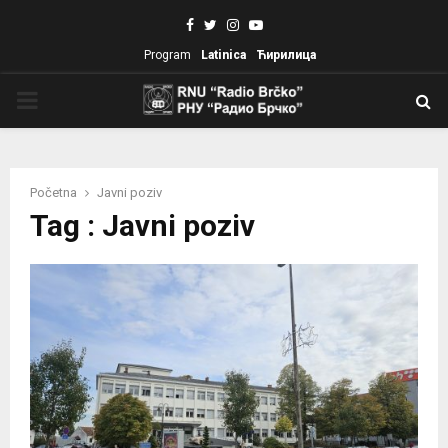
Facebook
Twitter
Instagram
Youtube
Program
Latinica
Ћирилица
PRIMARY
MENU
Početna
Javni poziv
Tag : Javni poziv