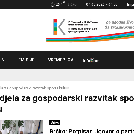
C
Brčko
07.08.2026. - 04:50
Imp
23.4
IN
EMISIJE
VREMEPLOV
˼
la za gospodarski razvitak sport i kulturu
djela za gospodarski razvitak spor
u
Brčko
Brčko: Potpisan Ugovor o part