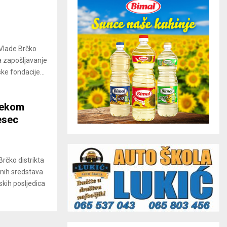
 Vlade Brčko
a zapošljavanje
ke fondacije...
jekom
esec
Brčko distrikta
anih sredstava
kih posljedica