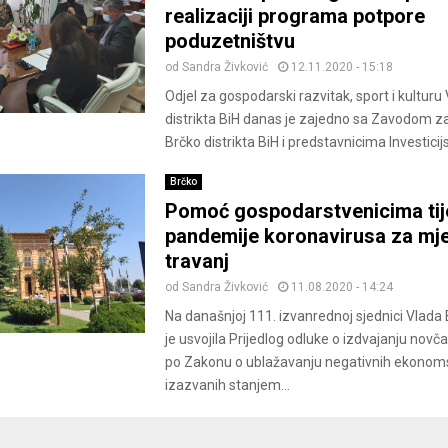
realizaciji programa potpore
poduzetništvu
od
Sandra Živković
12.11.2020 - 15:18
Odjel za gospodarski razvitak, sport i kulturu
distrikta BiH danas je zajedno sa Zavodom z
Brčko distrikta BiH i predstavnicima Investicijs
Brčko
Pomoć gospodarstvenicima ti
pandemije koronavirusa za mj
travanj
od
Sandra Živković
11.08.2020 - 14:24
Na današnjoj 111. izvanrednoj sjednici Vlada 
je usvojila Prijedlog odluke o izdvajanju novč
po Zakonu o ublažavanju negativnih ekonoms
izazvanih stanjem...