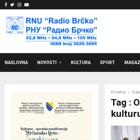
Facebook
Twitter
Instagram
Youtube
NASLOVNA
NOVOSTI
KULTURA
SPORT
MAGAZ
Početna
Odje
Tag : O
kultur