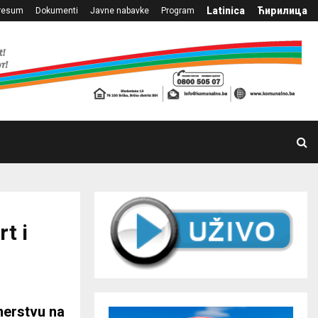
Latinica
Ћирилица
resum
Dokumenti
Javne nabavke
Program
t i
nerstvu na