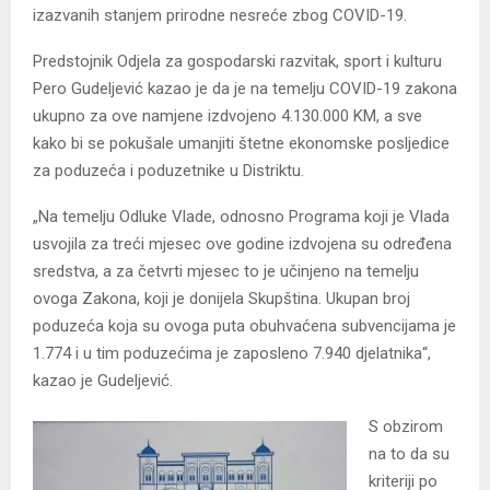
izazvanih stanjem prirodne nesreće zbog COVID-19.
Predstojnik Odjela za gospodarski razvitak, sport i kulturu
Pero Gudeljević kazao je da je na temelju COVID-19 zakona
ukupno za ove namjene izdvojeno 4.130.000 KM, a sve
kako bi se pokušale umanjiti štetne ekonomske posljedice
za poduzeća i poduzetnike u Distriktu.
„Na temelju Odluke Vlade, odnosno Programa koji je Vlada
usvojila za treći mjesec ove godine izdvojena su određena
sredstva, a za četvrti mjesec to je učinjeno na temelju
ovoga Zakona, koji je donijela Skupština. Ukupan broj
poduzeća koja su ovoga puta obuhvaćena subvencijama je
1.774 i u tim poduzećima je zaposleno 7.940 djelatnika“,
kazao je Gudeljević.
S obzirom
na to da su
kriteriji po