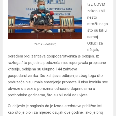
tzv. COVID
zakonu bili
nešto
strožiji nego
što su bili u
samoj
Odluci za
Pero Gudeljević
ožujak,
određeni broj zahtjeva gospodarstvenika je odbijen. Iz
razloga što pojedina poduzeća nisu ispunjavala propisane
kriterije, odbijena su ukupno 144 zahtjeva
gospodarstvenika. Dio zahtjeva odbijen je zbog toga što
poduzeća nisu imala smanjenje prometa ili nisu izmirila sve
obveze u svezi s porezima odnosno doprinosima u
prethodnim godinama, što su bili neki od uvjeta.
Gudeljević je naglasio da je iznos sredstava približno isti
kao što je bio i za mjesec ožujak ove godine, iako je broj