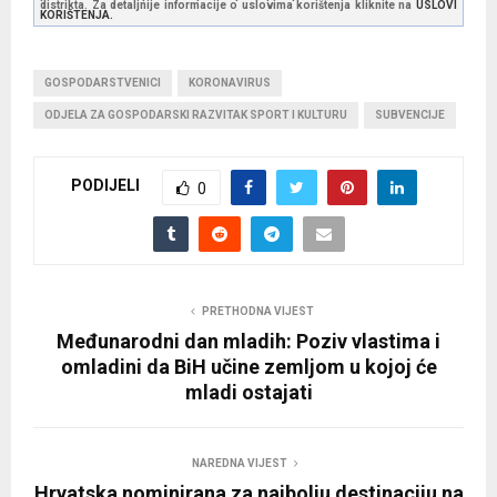
distrikta. Za detaljnije informacije o uslovima korištenja kliknite na
USLOVI
KORIŠTENJA.
GOSPODARSTVENICI
KORONAVIRUS
ODJELA ZA GOSPODARSKI RAZVITAK SPORT I KULTURU
SUBVENCIJE
PODIJELI
0
PRETHODNA VIJEST
Međunarodni dan mladih: Poziv vlastima i
omladini da BiH učine zemljom u kojoj će
mladi ostajati
NAREDNA VIJEST
Hrvatska nominirana za najbolju destinaciju na