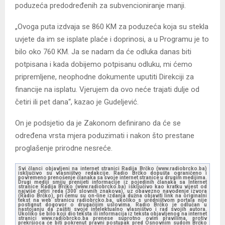
poduzeća predodređenih za subvencioniranje manji.
„Ovoga puta izdvaja se 860 KM za poduzeća koja su stekla
uvjete da im se isplate plaće i doprinosi, a u Programu je to
bilo oko 760 KM. Ja se nadam da će odluka danas biti
potpisana i kada dobijemo potpisanu odluku, mi ćemo
pripremljene, neophodne dokumente uputiti Direkciji za
financije na isplatu. Vjerujem da ovo neće trajati dulje od
četiri ili pet dana“, kazao je Gudeljević.
On je podsjetio da je Zakonom definirano da će se
određena vrsta mjera poduzimati i nakon što prestane
proglašenje prirodne nesreće.
Svi članci objavljeni na internet stranici Radija Brčko (www.radiobrcko.ba)
isključivo su vlasništvo redakcije. Radio Brčko dopušta ograničeno i
povremeno prenošenje članaka sa svoje internet stranice u drugim medijima.
Drugi mediji smiju prenijeti informacije iz pojedinih članaka sa Internet
stranice Radija Brčko (www.radiobrcko.ba) isključivo kao kratku vijest od
najviše četiri reda (300 slovnih znakova), uz obavezno navođenje izvora
(Radio Brčko), pri čemu su on-line izdanja dužna objaviti link na originalni
tekst na web stranicu radiobrcko.ba, ukoliko s uredništvom portala nije
postignut dogovor o drugačijim uslovima. Radio Brčko je odlučan u
nastojanju da zaštiti svoje intelektualno vlasništvo i rad svojih autora.
Ukoliko se bilo koji dio teksta ili informacija iz teksta objavljenog na internet
stranici www.radiobrcko.ba prenese suprotno ovim pravilima, protiv
prekršioca će biti pokrenut pravni postupak pred Osnovnim sudom Brčko