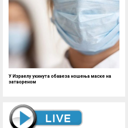
У Израелу укинута обавеза ношења маске на
затвореном