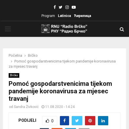
Facebook
Twitter
Instagram
Youtube
Program
Latinica
Ћирилица
PRIMARY
MENU
Početna
Brčko
Pomoć gospodarstvenicima tijekom pandemije koronavirusa
za mjesec travanj
Brčko
Pomoć gospodarstvenicima tijekom
pandemije koronavirusa za mjesec
travanj
od
Sandra Živković
11.08.2020 - 14:24
PODIJELI
0