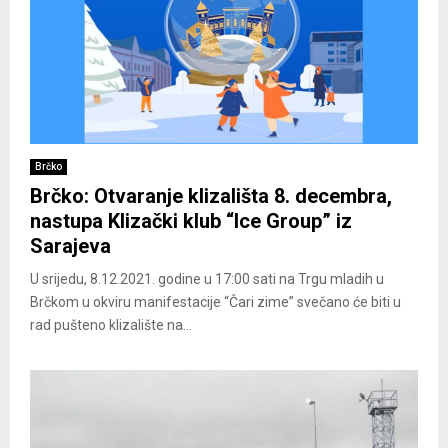
Brčko
Brčko: Otvaranje klizališta 8. decembra,
nastupa Klizački klub “Ice Group” iz
Sarajeva
U srijedu, 8.12.2021. godine u 17:00 sati na Trgu mladih u
Brčkom u okviru manifestacije “Čari zime” svečano će biti u
rad pušteno klizalište na...