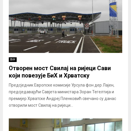
BiH
Отворен мост Свилај на ријеци Сави
који повезује БиХ и Хрватску
Предсједник Европске комисије Урсула фон дер Лајен,
предсједавајући Савјета министара Зоран Тегелтија и
премијер Хрватске Андреј Пленковић свечано су данас
отворили мост Свилај на ријеци...