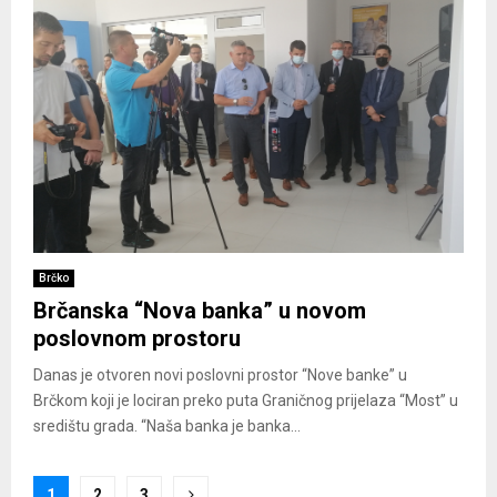
Brčko
Brčanska “Nova banka” u novom
poslovnom prostoru
Danas je otvoren novi poslovni prostor “Nove banke” u
Brčkom koji je lociran preko puta Graničnog prijelaza “Most” u
središtu grada. “Naša banka je banka...
Posts
1
2
3