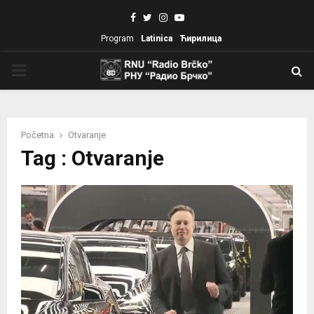
Facebook
Twitter
Instagram
Youtube
Program
Latinica
Ћирилица
PRIMARY
MENU
Početna
Otvaranje
Tag : Otvaranje