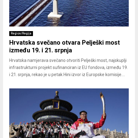
Region/Regija
Hrvatska svečano otvara Pelješki most
između 19. i 21. srpnja
Hrvatska namjerava svečano otvoriti Pelješki most, najskuplji
infrastrukturni projekt sufinanciran iz EU fondova, između 19.
i 21. srpnja, rekao je u petak Hini izvor iz Europske komisije....