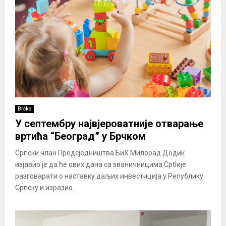
Brčko
У септембру највјероватније отварање
вртића “Београд” у Брчком
Српски члан Предсједништва БиХ Милорад Додик
изјавио је да ће ових дана са званичницима Србије
разговарати о наставку даљих инвестиција у Републику
Српску и изразио...