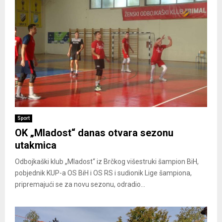
Sport
OK „Mladost“ danas otvara sezonu
utakmica
Odbojkaški klub „Mladost“ iz Brčkog višestruki šampion BiH,
pobjednik KUP-a OS BiH i OS RS i sudionik Lige šampiona,
pripremajući se za novu sezonu, odradio...