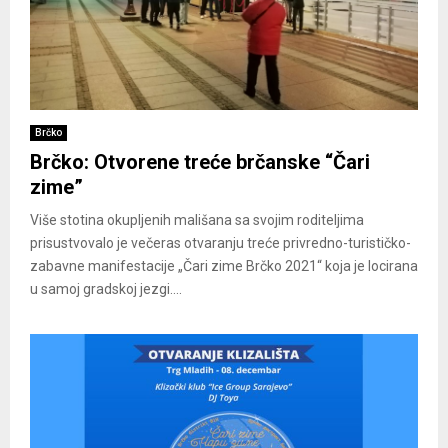
Brčko
Brčko: Otvorene treće brčanske “Čari
zime”
Više stotina okupljenih mališana sa svojim roditeljima
prisustvovalo je večeras otvaranju treće privredno-turističko-
zabavne manifestacije „Čari zime Brčko 2021“ koja je locirana
u samoj gradskoj jezgi....