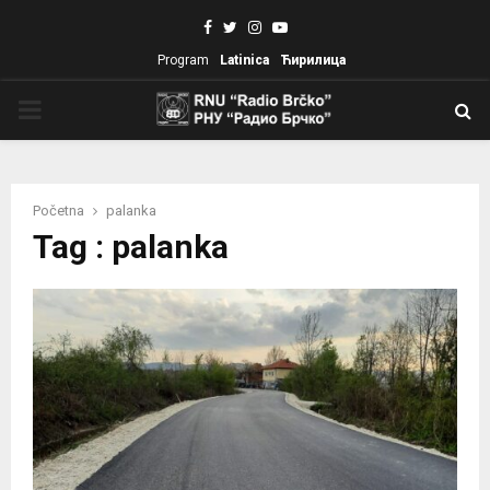
Facebook
Twitter
Instagram
Youtube
Program
Latinica
Ћирилица
PRIMARY
MENU
Početna
palanka
Tag : palanka