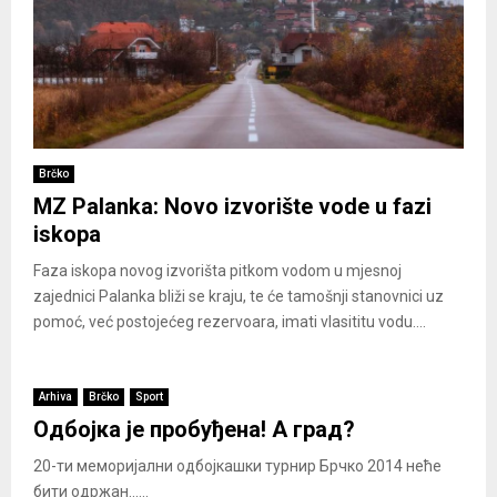
Brčko
MZ Palanka: Novo izvorište vode u fazi
iskopa
Faza iskopa novog izvorišta pitkom vodom u mjesnoj
zajednici Palanka bliži se kraju, te će tamošnji stanovnici uz
pomoć, već postojećeg rezervoara, imati vlasititu vodu....
Arhiva
Brčko
Sport
Одбојка је пробуђена! А град?
20-ти меморијални одбојкашки турнир Брчко 2014 неће
бити одржан......