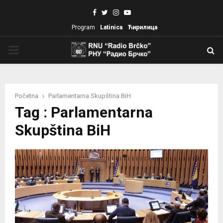
Facebook
Twitter
Instagram
Youtube
Program
Latinica
Ћирилица
PRIMARY
MENU
Početna
Parlamentarna Skupština BiH
Tag : Parlamentarna
Skupština BiH