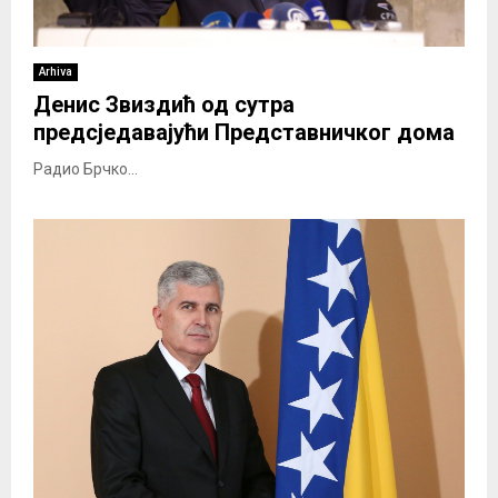
Arhiva
Денис Звиздић од сутра
предсједавајући Представничког дома
Радио Брчко...