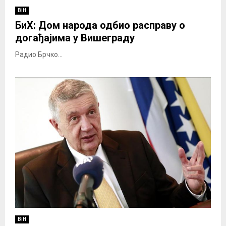
BiH
БиХ: Дом народа одбио расправу о
догађајима у Вишеграду
Радио Брчко...
BiH