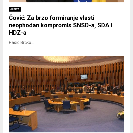
Arhiva
Čović: Za brzo formiranje vlasti
neophodan kompromis SNSD-a, SDA i
HDZ-a
Radio Brčko...