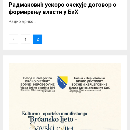
Радмановић ускоро очекује договор о
формирању власти у БиХ
Радио Брчко...
Posts
1
2
pagination