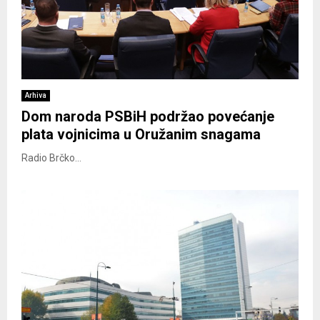
Arhiva
Dom naroda PSBiH podržao povećanje
plata vojnicima u Oružanim snagama
Radio Brčko...