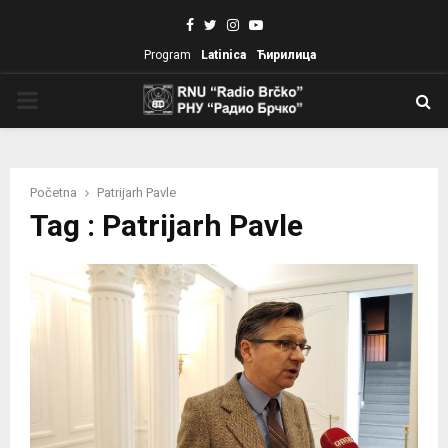
Facebook
Twitter
Instagram
Youtube
Program
Latinica
Ћирилица
PRIMARY
MENU
Početna
Patrijarh Pavle
Tag : Patrijarh Pavle