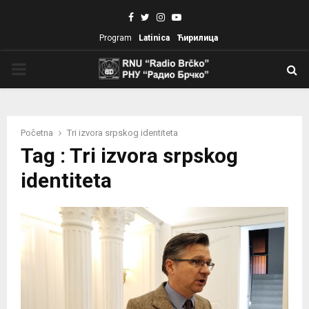
Facebook
Twitter
Instagram
Youtube
Program
Latinica
Ћирилица
PRIMARY
MENU
Početna
Tri izvora srpskog identiteta
Tag : Tri izvora srpskog
identiteta