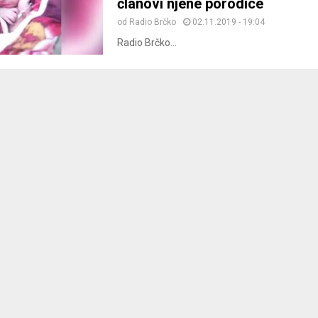
članovi njene porodice
od
Radio Brčko
02.11.2019 - 19:04
Radio Brčko...