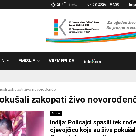
C
Brčko
07.08.2026. - 04:30
Imp
23.4
IN
EMISIJE
VREMEPLOV
˼
šali zakopati živo novorođenče
Pokušali zakopati živo novorođen
Arhiva
Indija: Policajci spasili tek rođ
djevojčicu koju su živu pokušal