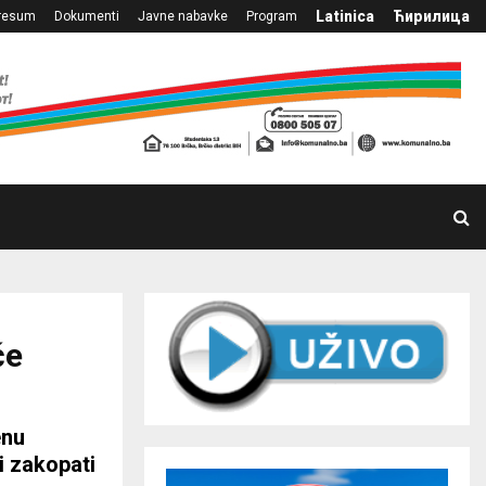
Latinica
Ћирилица
resum
Dokumenti
Javne nabavke
Program
če
enu
i zakopati