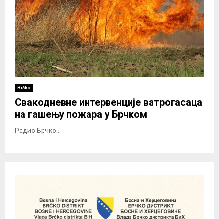
Brčko
Свакодневне интервенције ватрогасаца
на гашењу пожара у Брчком
Радио Брчко...