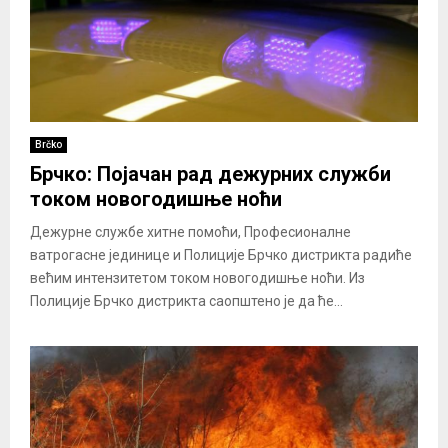
Brčko
Брчко: Појачан рад дежурних служби
током новогодишње ноћи
Дежурне службе хитне помоћи, Професионалне
ватрогасне јединице и Полиције Брчко дистрикта радиће
већим интензитетом током новогодишње ноћи. Из
Полиције Брчко дистрикта саопштено је да ће...