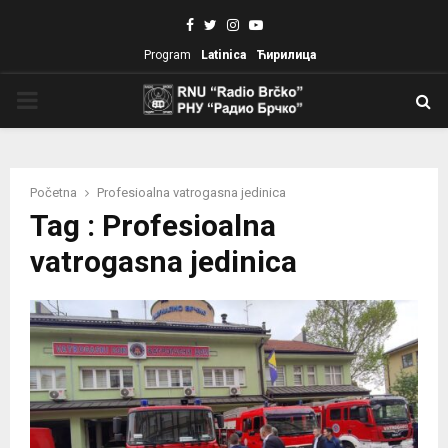
Facebook
Twitter
Instagram
Youtube
Program
Latinica
Ћирилица
PRIMARY
MENU
Početna
Profesioalna vatrogasna jedinica
Tag : Profesioalna
vatrogasna jedinica