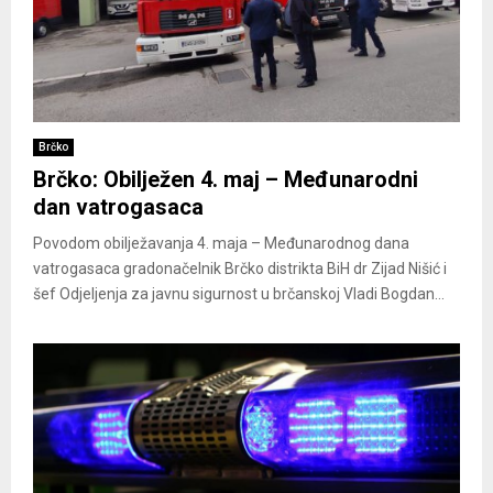
Brčko
Brčko: Obilježen 4. maj – Međunarodni
dan vatrogasaca
Povodom obilježavanja 4. maja – Međunarodnog dana
vatrogasaca gradonačelnik Brčko distrikta BiH dr Zijad Nišić i
šef Odjeljenja za javnu sigurnost u brčanskoj Vladi Bogdan...