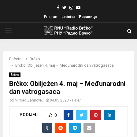
Facebook
Twitter
Instagram
Youtube
Program
Latinica
Ћирилица
PRIMARY
MENU
Početna
Brčko
Brčko: Obilježen 4. maj – Međunarodni dan vatrogasaca
Brčko
Brčko: Obilježen 4. maj – Međunarodni
dan vatrogasaca
od
Mirsad Zahirović
04.05.2023 - 14:47
PODIJELI
0