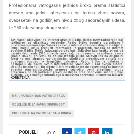
Profesionalna vatrogasna jedinica Brčko prema statistici
dnevno ima jednu intervenciju na terenu zbog požara,
dvadesetak na godišnjem nivou zbog saobraćajnih udesa,
te 250 intervencija druge vrste.
Svi članci objavljeni na internet stranici Radija Brčko (www.radiobrcko.ba)
isključivo su vlasništvo redakcije. Radio Brčko dopušta ograničeno i
povremeno prenošenje članaka sa svoje internet stranice u drugim medijima.
Drugi mediji smiju prenijeti informacije iz pojedinih članaka sa Internet
stranice Radija Brčko (www.radiobrcko.ba) isključivo kao kratku vijest od
najviše četiri reda (300 slovnih znakova), uz obavezno navođenje izvora
(Radio Brčko), pri čemu su on-line izdanja dužna objaviti link na originalni
tekst na web stranicu radiobrcko.ba, ukoliko s uredništvom portala nije
postignut dogovor o drugačijim uslovima. Radio Brčko je odlučan u
nastojanju da zaštiti svoje intelektualno vlasništvo i rad svojih autora.
Ukoliko se bilo koji dio teksta ili informacija iz teksta objavljenog na internet
stranici www.radiobrcko.ba prenese suprotno ovim pravilima, protiv
prekršioca će biti pokrenut pravni postupak pred Osnovnim sudom Brčko
distrikta. Za detaljnije informacije o uslovima korištenja kliknite na
USLOVI
KORIŠTENJA.
MEĐUNARODNI DAN VATROGASACA
ODJELJENJE ZA JAVNU SIGURNOST
PROFESIOALNA VATROGASNA JEDINICA
PODIJELI
0