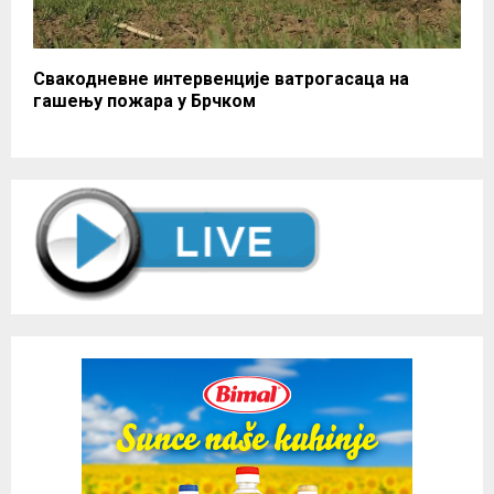
Свакодневне интервенције ватрогасаца на
гашењу пожара у Брчком