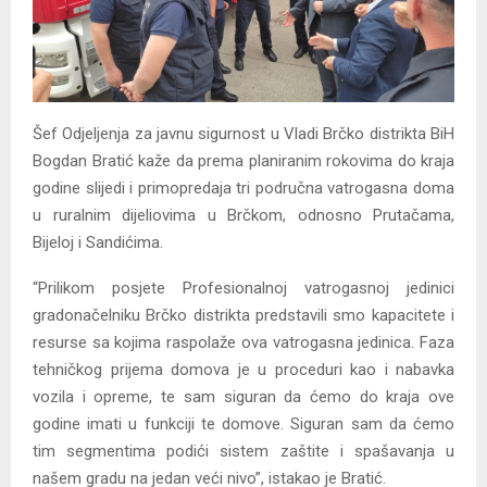
Šef Odjeljenja za javnu sigurnost u Vladi Brčko distrikta BiH
Bogdan Bratić kaže da prema planiranim rokovima do kraja
godine slijedi i primopredaja tri područna vatrogasna doma
u ruralnim dijeliovima u Brčkom, odnosno Prutačama,
Bijeloj i Sandićima.
“Prilikom posjete Profesionalnoj vatrogasnoj jedinici
gradonačelniku Brčko distrikta predstavili smo kapacitete i
resurse sa kojima raspolaže ova vatrogasna jedinica. Faza
tehničkog prijema domova je u proceduri kao i nabavka
vozila i opreme, te sam siguran da ćemo do kraja ove
godine imati u funkciji te domove. Siguran sam da ćemo
tim segmentima podići sistem zaštite i spašavanja u
našem gradu na jedan veći nivo”, istakao je Bratić.