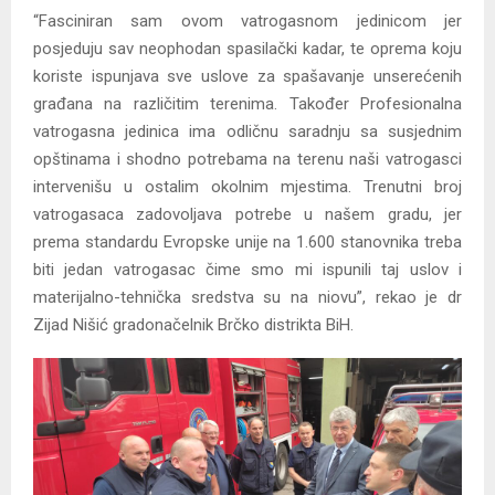
“Fasciniran sam ovom vatrogasnom jedinicom jer
posjeduju sav neophodan spasilački kadar, te oprema koju
koriste ispunjava sve uslove za spašavanje unserećenih
građana na različitim terenima. Također Profesionalna
vatrogasna jedinica ima odličnu saradnju sa susjednim
opštinama i shodno potrebama na terenu naši vatrogasci
intervenišu u ostalim okolnim mjestima. Trenutni broj
vatrogasaca zadovoljava potrebe u našem gradu, jer
prema standardu Evropske unije na 1.600 stanovnika treba
biti jedan vatrogasac čime smo mi ispunili taj uslov i
materijalno-tehnička sredstva su na niovu”, rekao je dr
Zijad Nišić gradonačelnik Brčko distrikta BiH.