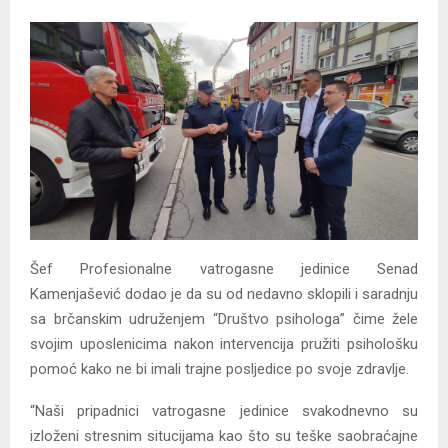
Šef Profesionalne vatrogasne jedinice Senad
Kamenjašević dodao je da su od nedavno sklopili i saradnju
sa brčanskim udruženjem “Društvo psihologa” čime žele
svojim uposlenicima nakon intervencija pružiti psihološku
pomoć kako ne bi imali trajne posljedice po svoje zdravlje.
“Naši pripadnici vatrogasne jedinice svakodnevno su
izloženi stresnim situcijama kao što su teške saobraćajne