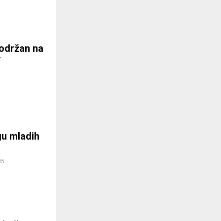
 održan na
”
gu mladih
05