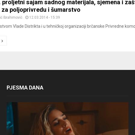
 proljetni sajam sadnog materijala, sjemena i zašt
 za poljoprivredu i šumarstvo
ić Ibrahimović
12.03.2014 - 15:39
stvom Vlade Distrikta i u tehničkoj organizaciji brčanske Privredne komore
ion
PJESMA DANA