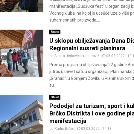
manifestacija „Sudžuka fest“ u organizaciji 
Voćnog kluba, na kojoj je učešće uzelo više 
suhomesnatih proizvoda,...
Brčko
U sklopu obilježavanja Dana Dis
Regionalni susreti planinara
od
Sanita Jerković Ibrahimović
05.03.2022 - 13:
Prema programu obilježavanja 22 godine Brčk
jutros u devet sati, u organizaciji Planinarsko
„Granaš“, u Gornjem Zoviku u Planinarskom 
su...
Brčko
Pododjel za turizam, sport i ku
Brčko Distrikta i ove godine pla
manifestacija
od
Radio Brčko
02.03.2022 - 14:18