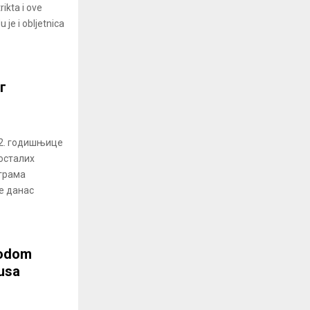
rikta i ove
 je i obljetnica
г
2. годишњице
осталих
ограма
е данас
vodom
rusa