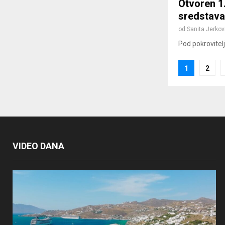
Otvoren 1.
sredstava
od
Sanita Jerkov
Pod pokrovitelj
Posts
1
2
paginat
VIDEO DANA