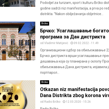
Pododjel za turizam, sport i kulturu Brčko dist
godine sadrži niz manifestacija, a prva po redu
distrikta. ”Nakon obilježavanja obljetnice...
Brčko
Брчко: Усаглашавање богато
програма за Дан дистрикта
od
Vladimir Matijević
09.02.2022 - 11:49
Организациони одбор за обиљежавање 2
Брчко дистрикта врши усаглашавање пре
дешавања која су планирана у склопу Пр
обиљежавања Дана дистрикта, изјавила ј
портпарол...
Brčko
Оtkazan niz manifestacija po
Dana Distrikta zbog korona vi
od
Radio Brčko
12.03.2020 - 15:26
Radio Brčko...