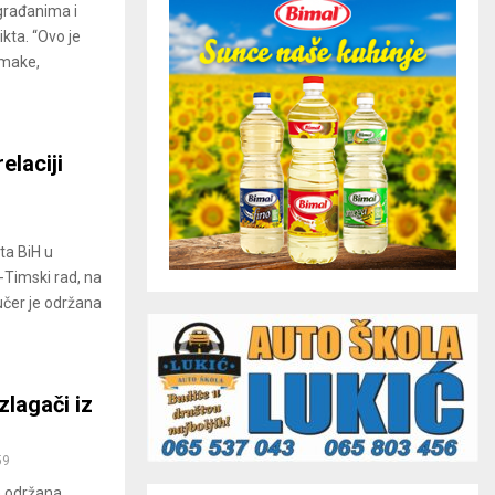
 građanima i
ikta. “Ovo je
omake,
elaciji
ta BiH u
-Timski rad, na
učer je održana
zlagači iz
59
e održana