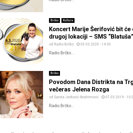
Brčko
Kultura
Koncert Marije Šerifović bit će
drugoj lokaciji – SMS “Blatuša
od
Radio Brčko
05.03.2020 - 14:30
Radio Brčko...
Brčko
Povodom Dana Distrikta na Tr
večeras Jelena Rozga
od
Sanita Jerković Ibrahimović
07.03.2019 - 10:
Radio Brčko...