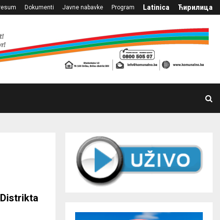
Latinica
Ћирилица
resum
Dokumenti
Javne nabavke
Program
Distrikta