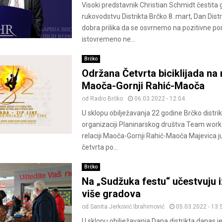
Visoki predstavnik Christian Schmidt čestita
rukovodstvu Distrikta Brčko 8. mart, Dan Distr
dobra prilika da se osvrnemo na pozitivne p
istovremeno ne...
Brčko
Održana Četvrta biciklijada na r
Maoča-Gornji Rahić-Maoča
od
Radio Brčko
06.03.2022 - 12:04
U sklopu obilježavanja 22 godine Brčko distrik
organizaciji Planinarskog društva Team work
relaciji Maoča-Gornji Rahić-Maoča Majevica j
četvrta po...
Brčko
Na „Sudžuka festu“ učestvuju i
više gradova
od
Sanita Jerković Ibrahimović
05.03.2022 - 13:
U sklopu obilježavanja Dana distrikta danas j