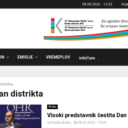
08.08.2026. - 12:52
Imp
IN
EMISIJE
VREMEPLOV
˼
distrikta
an distrikta
Brčko
Visoki predstavnik čestita Dan 
od
Radio Brčko
08.03.2022 - 18:05