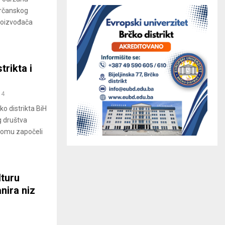
brčanskog
proizvođača
trikta i
14
o distrikta BiH
g društva
domu započeli
lturu
nira niz